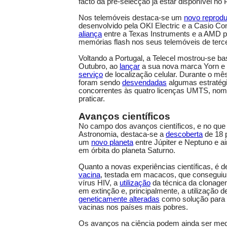
facto da pré-selecção já estar disponível no 
Nos telemóveis destaca-se um
novo reprodu
desenvolvido pela OKI Electric e a Casio Co
aliança
entre a Texas Instruments e a AMD p
memórias flash nos seus telemóveis de terce
Voltando a Portugal, a Telecel mostrou-se ba
Outubro, ao
lançar
a sua nova marca Yorn 
serviço
de localização celular. Durante o m
foram sendo
desvendadas
algumas estratég
concorrentes às quatro licenças UMTS, no
praticar.
Avanços científicos
No campo dos avanços científicos, e no que 
Astronomia, destaca-se a
descoberta
de 18 p
um
novo planeta
entre Júpiter e Neptuno e 
em órbita do planeta Saturno.
Quanto a novas experiências científicas, é 
vacina
, testada em macacos, que conseguiu 
vírus HIV, a
utilização
da técnica da clonage
em extinção e, principalmente, a utilização 
geneticamente alteradas
como solução para 
vacinas nos países mais pobres.
Os avanços na ciência podem ainda ser med