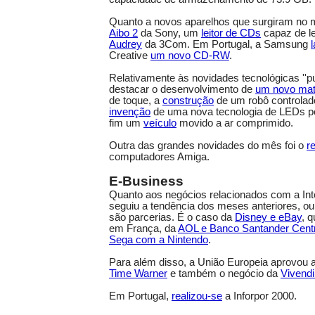
Quanto a novos aparelhos que surgiram no 
Aibo 2
da Sony, um
leitor de CDs
capaz de l
Audrey
da 3Com. Em Portugal, a Samsung
Creative
um novo CD-RW
.
Relativamente às novidades tecnológicas ''pu
destacar o desenvolvimento de
um novo mate
de toque, a
construção
de um robô controlad
invenção
de uma nova tecnologia de LEDs po
fim um
veículo
movido a ar comprimido.
Outra das grandes novidades do mês foi o
r
computadores Amiga.
E-Business
Quanto aos negócios relacionados com a Int
seguiu a tendência dos meses anteriores, ou 
são parcerias. É o caso da
Disney e eBay
, 
em França, da
AOL e Banco Santander Centr
Sega com a Nintendo
.
Para além disso, a União Europeia aprovou 
Time Warner
e também o negócio da
Vivend
Em Portugal,
realizou-se
a Inforpor 2000.