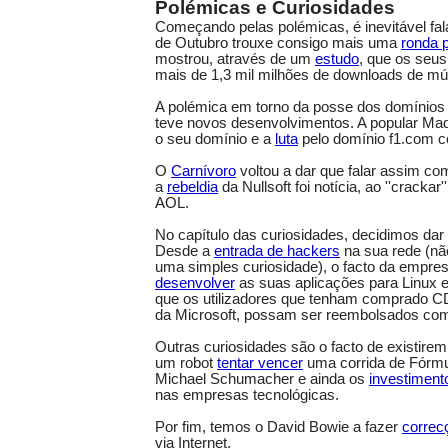
Polémicas e Curiosidades
Começando pelas polémicas, é inevitável fa
de Outubro trouxe consigo mais uma
ronda p
mostrou, através de um
estudo
, que os seus 
mais de 1,3 mil milhões de downloads de m
A polémica em torno da posse dos domínios
teve novos desenvolvimentos. A popular M
o seu domínio e a
luta
pelo domínio f1.com co
O
Carnívoro
voltou a dar que falar assim c
a
rebeldia
da Nullsoft foi notícia, ao ''crackar'
AOL.
No capítulo das curiosidades, decidimos dar
Desde a
entrada de hackers
na sua rede (nã
uma simples curiosidade), o facto da empres
desenvolver
as suas aplicações para Linux
que os utilizadores que tenham comprado C
da Microsoft, possam ser reembolsados com
Outras curiosidades são o facto de existire
um robot
tentar vencer
uma corrida de Fórmu
Michael Schumacher e ainda os
investiment
nas empresas tecnológicas.
Por fim, temos o David Bowie a fazer
correc
via Internet.