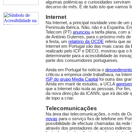
algumas polémicas e curiosidades serviram p
decurso do mês. É de tudo isto que vamos fa
Internet
Na Internet, a principal novidade veio de um
Península Ibérica. Não, não é a Espanha. Em
Telecom (PT)
anunciou
a tarifa plana, com a
de António Guterres, para o próximo mês de
à festa, um
relatório da OCDE
referiu que as
Internet em Portugal são das mais caras da
realizado pelo ICP e DECO, mostrou que o f
determinante para a acessibilidade às inova
parte dos consumidores portugueses.
Ainda em Portugal foi notícia o
despediment
criticou a empresa onde trabalhava, na Inter
ISP do grupo Media Capital
foi outra das gr
Ainda em maré de estudos, a UCLA
apresen
que a Internet não isola as pessoas. Por fim
da nova direcção da ICANN, que irá decidir 
de topo a criar.
Telecomunicações
Na área das telecomunicações, o mês de Ou
novas
para o serviço fixo de telefone em P
possibilidade de efectuar chamadas da rede 
através dos prestadores de acesso indirecto