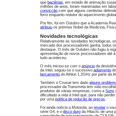
que
bactérias
, em estado de animação susp
milhões de anos, foram reanimadas em labor
convicção
com que alguns cientistas defend
ferro enquanto redutor do aquecimento global
Por fim, foi em Outubro que a Academia Rea
atribuiu
os prémios Nobel da Medicina, Físic
Novidades tecnológicas
Relativamente às novidades tecnológicas, o
mercado dos processadores ganha, todos os
destaque. O mês de Outubro não fugiu à reg
apresentação de novos processadores até à 
tudo aconteceu.
O mês iniciou-se com o
anúncio
da desistênc
da Intel, seguiu-se o sucessivo
adiamento
do
lançamento
do Athlon 1.2GHz por parte da 
Também o Crusoe tem dado
alguns problem
processador da Transmeta tem sido escolhid
produtos de várias empresas, como a
Sony
dificultado a vida à Intel que, para não perd
por uma
política de redução de preços
.
Foi ainda notícia a Motorola, ao
revelar
o seu
série G4, e o
disco duro
da Hitachi, de uma
capacidade de armazenamento de 73.9 GB.