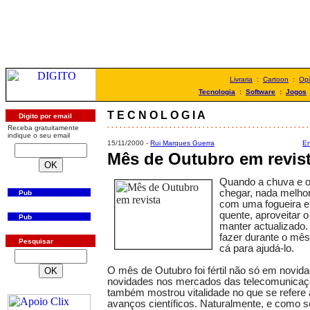
Livraria
:
Cartoon
:
Opi
Tecnologia
:
Software
:
Jogos
T E C N O L O G I A
Digito por email
. . . . . . . . . . . . . . . . . . . . . . . . . . . . . . . . . . . . . . . . . . . . . . . . .
Receba gratuitamente
indique o seu email
15/11/2000 -
Rui Marques Guerra
En
Mês de Outubro em revis
Quando a chuva e o
chegar, nada melhor
Pub
com uma fogueira 
quente, aproveitar o
Pub
manter actualizado.
fazer durante o mê
Pesquisar
cá para ajudá-lo.
O mês de Outubro foi fértil não só em novid
novidades nos mercados das telecomunicaçõ
também mostrou vitalidade no que se refere
avanços científicos. Naturalmente, e como 