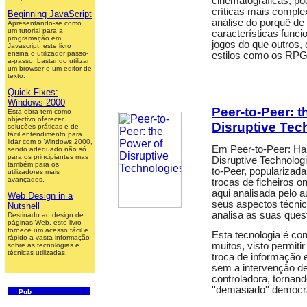
cinematográficas, po
críticas mais comple
Beginning JavaScript
análise do porquê de
Apresentando-se como
um tutorial para a
características func
programação em
jogos do que outros,
Javascript, este livro
ensina o utilizador passo-
estilos como os RPG
a-passo, bastando utilizar
um browser e um editor de
texto.
Quick Fixes:
Windows 2000
Peer-to-Peer: t
Esta obra tem como
objectivo oferecer
Disruptive Tec
soluções práticas e de
fácil entendimento para
lidar com o Windows 2000,
Em Peer-to-Peer: Ha
sendo adequado não só
para os principiantes mas
Disruptive Technologi
também para os
to-Peer, popularizad
utilizadores mais
avançados.
trocas de ficheiros o
aqui analisada pelo a
Web Design in a
seus aspectos técn
Nutshell
analisa as suas ques
Destinado ao design de
páginas Web, este livro
fornece um acesso fácil e
Esta tecnologia é co
rápido a vasta informação
muitos, visto permiti
sobre as tecnologias e
técnicas utilizadas.
troca de informação e
sem a intervenção d
controladora, tornan
''demasiado'' democr
Pub