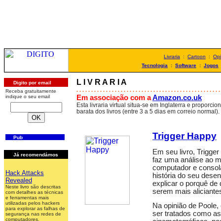
Livraria
:
Cartoon
:
Opi
Tecnologia
:
Software
:
Jogos
L I V R A R I A
Digito por email
. . . . . . . . . . . . . . . . . . . . . . . . . . . . . . . . . . . . . . . . . . . . . . . . .
Receba gratuitamente
Em associação com a
Amazon.co.uk
indique o seu email
Esta livraria virtual situa-se em Inglaterra e proporci
barata dos livros (entre 3 a 5 dias em correio normal).
Trigger Happy
Pub
Em seu livro, Trigge
Já recomendámos
faz uma análise ao 
computador e consol
Hack Attacks
história do seu dese
Revealed
explicar o porquê de
Neste livro são descritas
serem mais aliciante
com detalhes as técnicas
e ferramentas mais
utilizadas pelos hackers
Na opinião de Poole,
para explorar as falhas de
ser tratados como a
segurança nas redes de
computadores.