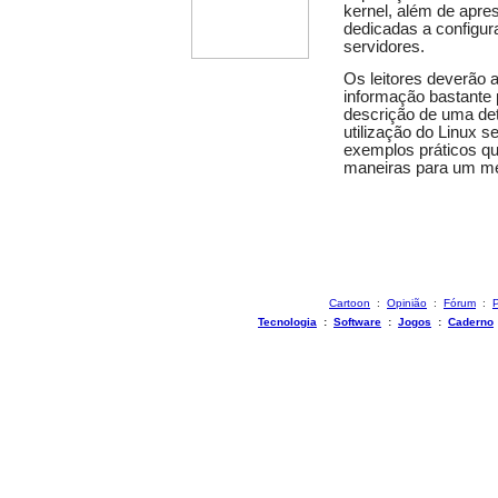
kernel, além de apre
dedicadas a configur
servidores.
Os leitores deverão 
informação bastante 
descrição de uma de
utilização do Linux s
exemplos práticos q
maneiras para um me
Cartoon
:
Opinião
:
Fórum
:
P
Tecnologia
:
Software
:
Jogos
:
Caderno