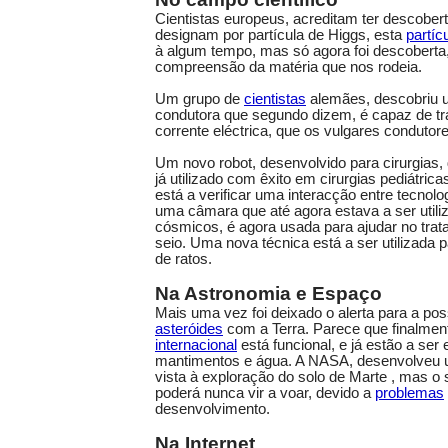
Cientistas europeus, acreditam ter descobert
designam por partícula de Higgs, esta
partíc
à algum tempo, mas só agora foi descoberta, 
compreensão da matéria que nos rodeia.
Um grupo de
cientistas
alemães, descobriu 
condutora que segundo dizem, é capaz de tr
corrente eléctrica, que os vulgares condutore
Um novo robot, desenvolvido para cirurgias
já utilizado com êxito em cirurgias pediátric
está a verificar uma interacção entre tecnolo
uma câmara que até agora estava a ser utiliz
cósmicos, é agora usada para ajudar no tra
seio. Uma nova técnica está a ser utilizada 
de ratos.
Na Astronomia e Espaço
Mais uma vez foi deixado o alerta para a pos
asteróides
com a Terra. Parece que finalment
internacional
está funcional, e já estão a se
mantimentos e água. A NASA, desenvolveu
vista à exploração do solo de Marte , mas o
poderá nunca vir a voar, devido a
problemas
desenvolvimento.
Na Internet