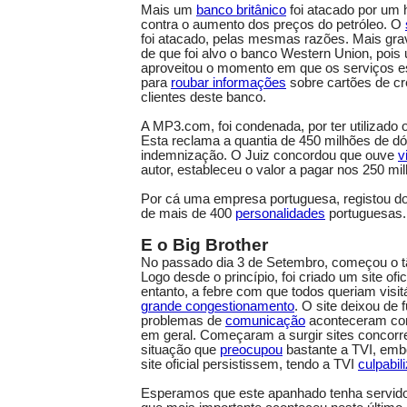
Mais um
banco britânico
foi atacado por um 
contra o aumento dos preços do petróleo. O
foi atacado, pelas mesmas razões. Mais grav
de que foi alvo o banco Western Union, pois
aproveitou o momento em que os serviços
para
roubar informações
sobre cartões de cré
clientes deste banco.
A MP3.com, foi condenada, por ter utilizado 
Esta reclama a quantia de 450 milhões de d
indemnização. O Juiz concordou que ouve
v
autor, estableceu o valor a pagar nos 250 mi
Por cá uma empresa portuguesa, registou d
de mais de 400
personalidades
portuguesas.
E o Big Brother
No passado dia 3 de Setembro, começou o 
Logo desde o princípio, foi criado um site ofic
entanto, a febre com que todos queriam visi
grande congestionamento
. O site deixou de 
problemas de
comunicação
aconteceram com
em geral. Começaram a surgir sites concorren
situação que
preocupou
bastante a TVI, emb
site oficial persistissem, tendo a TVI
culpabil
Esperamos que este apanhado tenha servido