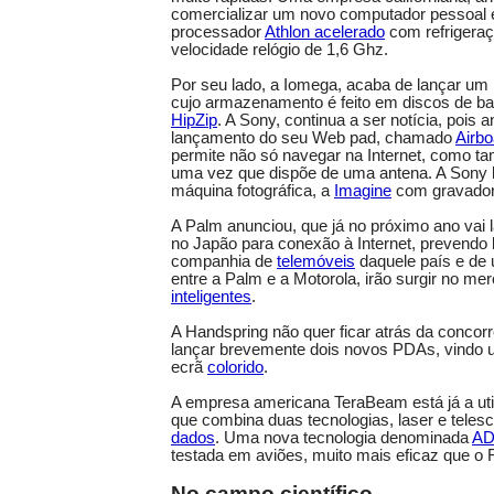
comercializar um novo computador pessoal
processador
Athlon acelerado
com refrigeraçã
velocidade relógio de 1,6 Ghz.
Por seu lado, a Iomega, acaba de lançar um l
cujo armazenamento é feito em discos de b
HipZip
. A Sony, continua a ser notícia, pois 
lançamento do seu Web pad, chamado
Airbo
permite não só navegar na Internet, como ta
uma vez que dispõe de uma antena. A Sony 
máquina fotográfica, a
Imagine
com gravador
A Palm anunciou, que já no próximo ano vai
no Japão para conexão à Internet, prevendo
companhia de
telemóveis
daquele país e de 
entre a Palm e a Motorola, irão surgir no me
inteligentes
.
A Handspring não quer ficar atrás da concorr
lançar brevemente dois novos PDAs, vindo 
ecrã
colorido
.
A empresa americana TeraBeam está já a uti
que combina duas tecnologias, laser e telesc
dados
. Uma nova tecnologia denominada
AD
testada em aviões, muito mais eficaz que o 
No campo científico