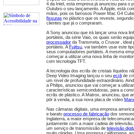
4 da Intel, esta empresa já anunciou para o 
Outubro o seu lançamento. A Apple, está c
mãos, pois os famosos Power Mac G4 Cube,
fissuras
no plástico que os reveste, segundo
clientes que já o compraram.
A Sony anunciou que irá lançar uma nova li
portáteis, da série Vaio, os quais serão equ
processador
da Transmeta, o Crusoe , ideal
portáteis. A
Fujitsu
, vai também usar este ti
seus computadores portáteis. A mesma emp
começar a utilizar uma nova linha de monit
com tecnologia TFT.
A tecnologia dos ecrãs de cristais líquidos 
Deep Video Imaging lançou o seu
ecrã
de cri
um nível de profundidade extraordinário. Ai
a Philips, anunciou que vai começar a utiliz
características semicondutoras, para a cons
ecrãs de plástico. A Matrox, anunciou, que ant
pôr à venda, a sua nova placa de vídeo
Marv
Nas câmaras digitais, uma empresa america
e barato
processo de fabricação
dos sensore
Inglaterra, a maior empresa de telecomunica
juntamente com a maior cadeia de televisão, 
um serviço de transmissão de
televisão digit
muito rápidas. Uma empresa californiana, an