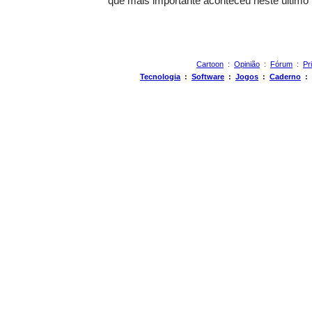
que mais importante aconteceu neste último
Cartoon
:
Opinião
:
Fórum
:
Pr
Tecnologia
:
Software
:
Jogos
:
Caderno
: