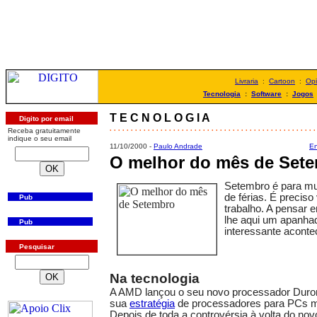
Livraria
:
Cartoon
:
Opi
Tecnologia
:
Software
:
Jogos
T E C N O L O G I A
Digito por email
. . . . . . . . . . . . . . . . . . . . . . . . . . . . . . . . . . . . . . . . . . . . . . . . .
Receba gratuitamente
indique o seu email
11/10/2000 -
Paulo Andrade
En
O melhor do mês de Set
Setembro é para mu
de férias. É preciso 
Pub
trabalho. A pensar 
lhe aqui um apanha
Pub
interessante acont
Pesquisar
Na tecnologia
A AMD lançou o seu novo processador Duro
sua
estratégia
de processadores para PCs m
Depois de toda a controvérsia à volta do no