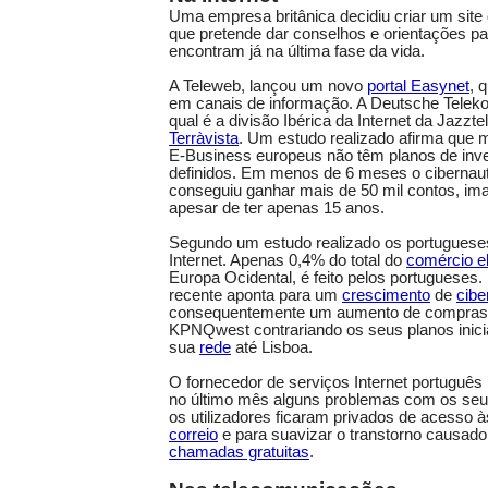
Uma empresa britânica decidiu criar um site
que pretende dar conselhos e orientações p
encontram já na última fase da vida.
A Teleweb, lançou um novo
portal Easynet
, 
em canais de informação. A Deutsche Tele
qual é a divisão Ibérica da Internet da Jazzte
Terràvista
. Um estudo realizado afirma que
E-Business europeus não têm planos de inv
definidos. Em menos de 6 meses o cibernau
conseguiu ganhar mais de 50 mil contos, im
apesar de ter apenas 15 anos.
Segundo um estudo realizado os portugues
Internet. Apenas 0,4% do total do
comércio el
Europa Ocidental, é feito pelos portugueses
recente aponta para um
crescimento
de
cibe
consequentemente um aumento de compras n
KPNQwest contrariando os seus planos inicia
sua
rede
até Lisboa.
O fornecedor de serviços Internet português 
no último mês alguns problemas com os seus
os utilizadores ficaram privados de acesso 
correio
e para suavizar o transtorno causado
chamadas gratuitas
.