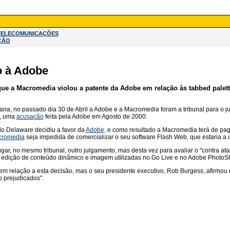
TELECOMUNICAÇÕES
ÇÃO
o à Adobe
que a Macromedia violou a patente da Adobe em relação às tabbed palett
ana, no passado dia 30 de Abril a Adobe e a Macromedia foram a tribunal para o 
a, uma
acusação
feita pela Adobe em Agosto de 2000.
 do Delaware decidiu a favor da
Adobe
, e como resultado a Macromedia terá de pa
romedia
seja impedida de comercializar o seu software Flash Web, que estaria a uti
ugar, no mesmo tribunal, outro julgamento, mas desta vez para avaliar o "contra a
 a edição de conteúdo dinâmico e imagem utilizadas no Go Live e no Adobe PhotoS
em relação a esta decisão, mas o seu presidente executivo, Rob Burgess, afirmou q
o prejudicados".