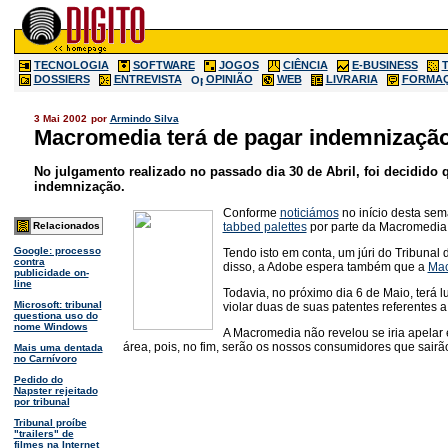
TECNOLOGIA
SOFTWARE
JOGOS
CIÊNCIA
E-BUSINESS
DOSSIERS
ENTREVISTA
OPINIÃO
WEB
LIVRARIA
FORMA
3 Mai 2002
por
Armindo Silva
Macromedia terá de pagar indemnizaçã
No julgamento realizado no passado dia 30 de Abril, foi decidido 
indemnização.
Conforme
noticiámos
no início desta sem
tabbed palettes
por parte da Macromedi
Relacionados
Google: processo
Tendo isto em conta, um júri do Tribunal
contra
disso, a Adobe espera também que a
Mac
publicidade on-
line
Todavia, no próximo dia 6 de Maio, terá l
Microsoft: tribunal
violar duas de suas patentes referentes
questiona uso do
nome Windows
A Macromedia não revelou se iria apelar 
área, pois, no fim, serão os nossos consumidores que sairã
Mais uma dentada
no Carnívoro
Pedido do
Napster rejeitado
por tribunal
Tribunal proíbe
"trailers" de
filmes na Internet