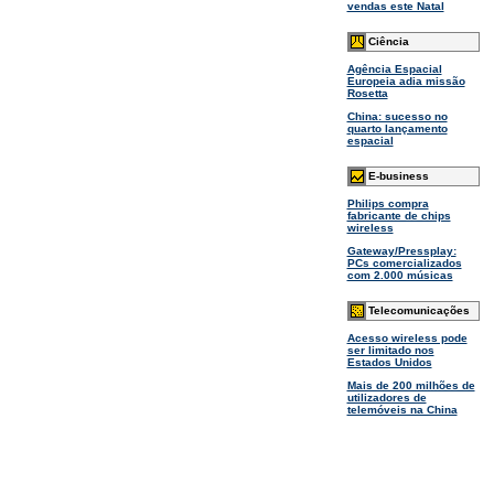
vendas este Natal
Ciência
Agência Espacial
Europeia adia missão
Rosetta
China: sucesso no
quarto lançamento
espacial
E-business
Philips compra
fabricante de chips
wireless
Gateway/Pressplay:
PCs comercializados
com 2.000 músicas
Telecomunicações
Acesso wireless pode
ser limitado nos
Estados Unidos
Mais de 200 milhões de
utilizadores de
telemóveis na China