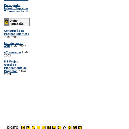
Pornografia
Infantil: Supremo
Tribunal anula lei
Digito
Formação
Construção de
Páginas Internet I
7 Mar 2003
Introdução ao
ASP
7 Mar 2003
eCommerce
7 Mar
2003
MS Project -
Gestão e
Planeamento de
Projectos
7 Mar
2003
DIGITO