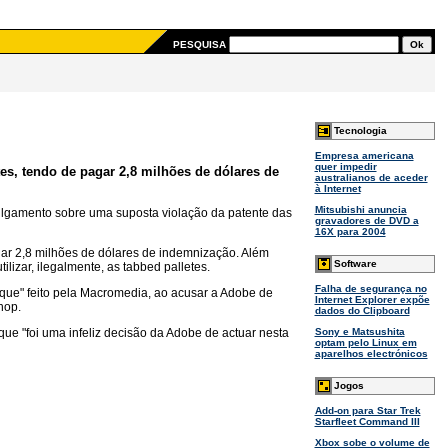
PESQUISA
Tecnologia
Empresa americana
quer impedir
es, tendo de pagar 2,8 milhões de dólares de
australianos de aceder
à Internet
Mitsubishi anuncia
julgamento sobre uma suposta violação da patente das
gravadores de DVD a
16X para 2004
gar 2,8 milhões de dólares de indemnização. Além
Software
lizar, ilegalmente, as tabbed palletes.
Falha de segurança no
taque" feito pela Macromedia, ao acusar a Adobe de
Internet Explorer expõe
hop.
dados do Clipboard
ue "foi uma infeliz decisão da Adobe de actuar nesta
Sony e Matsushita
optam pelo Linux em
aparelhos electrónicos
Jogos
Add-on para Star Trek
Starfleet Command III
Xbox sobe o volume de