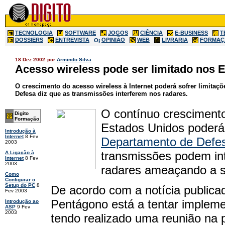
TECNOLOGIA
SOFTWARE
JOGOS
CIÊNCIA
E-BUSINESS
T
DOSSIERS
ENTREVISTA
OPINIÃO
WEB
LIVRARIA
FORMAÇ
18 Dez 2002
por
Armindo Silva
Acesso wireless pode ser limitado nos 
O crescimento do acesso wireless à Internet poderá sofrer limita
Defesa diz que as transmissões interferem nos radares.
O contínuo crescimento
Digito
Formação
Estados Unidos poderá 
Introdução à
Internet
8 Fev
Departamento de Defe
2003
transmissões podem inte
A Ligação à
Internet
8 Fev
2003
radares ameaçando a s
Como
Configurar o
Setup do PC
8
De acordo com a notícia publica
Fev 2003
Pentágono está a tentar implemen
Introdução ao
ASP
9 Fev
2003
tendo realizado uma reunião n