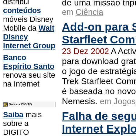
distribui
de uma missão trip
conteúdos
em
Ciência
móveis Disney
Add-on para S
Mobile da
Walt
Disney
Starfleet Com
Internet Group
A Activ
23 Dez 2002
Banco
para download grat
Espírito Santo
o jogo de estratégi
renova seu site
Trek Starfleet Com
na Internet
é baseada no novo 
Nemesis.
em
Jogos
Sobre a DIGITO
Falha de seg
Saiba
mais
sobre a
Internet Expl
DIGITO