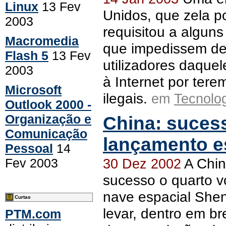
Linux
13 Fev
Unidos, que zela po
2003
requisitou a alguns
Macromedia
que impedissem de
Flash 5
13 Fev
utilizadores daque
2003
à Internet por tere
Microsoft
ilegais.
em
Tecnolo
Outlook 2000 -
Organização e
China: suces
Comunicação
lançamento e
Pessoal
14
A Chin
Fev 2003
30 Dez 2002
sucesso o quarto v
nave espacial She
Curtas
levar, dentro em b
PTM.com