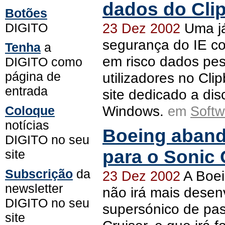
dados do Cli
Botões
Uma já
DIGITO
23 Dez 2002
segurança do IE co
Tenha
a
em risco dados pes
DIGITO como
página de
utilizadores no Cl
entrada
site dedicado a di
Windows.
Coloque
em
Softw
notícias
Boeing aband
DIGITO no seu
para o Sonic 
site
Subscrição
da
A Boei
23 Dez 2002
newsletter
não irá mais desenv
DIGITO no seu
supersónico de pas
site