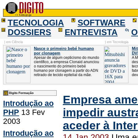
TECNOLOGIA
SOFTWARE
DOSSIERS
ENTREVISTA
O
| em Ciência
| em Tecnologia
Nasce o primeiro bebé humano
Mit
por clonagem
DV
Apesar de algum cepticismo do mundo
A M
científico, a empresa Clonaid anunciou
des
o nascimento do primeiro bebé
tec
humano por clonagem a partir do ADN
fab
retirado de tecido epitelial da mãe.
dev
Digito Formação
Empresa amer
Introdução ao
impedir austr
PHP
13 Fev
2003
aceder à Inte
Introdução ao
Uma em
14 Jan 2003