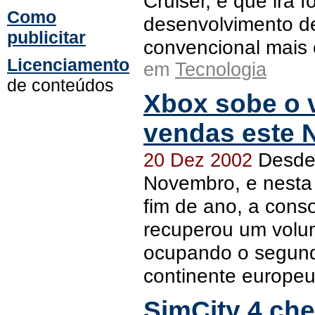
Cruiser, e que irá f
Como
desenvolvimento d
publicitar
convencional mais
Licenciamento
em
Tecnologia
de conteúdos
Xbox sobe o 
vendas este N
Desde
20 Dez 2002
Novembro, e nesta
fim de ano, a conso
recuperou um volu
ocupando o segund
continente europe
SimCity 4 ch