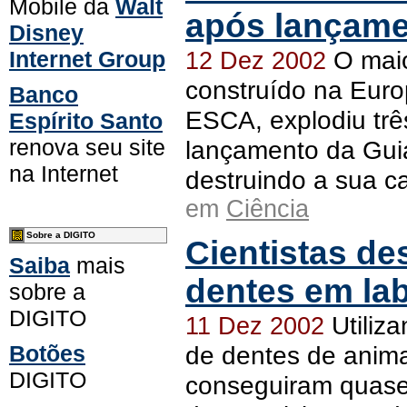
Mobile da
Walt
após lançam
Disney
O maio
Internet Group
12 Dez 2002
construído na Euro
Banco
ESCA, explodiu trê
Espírito Santo
renova seu site
lançamento da Gui
na Internet
destruindo a sua ca
em
Ciência
Sobre a DIGITO
Cientistas d
Saiba
mais
dentes em lab
sobre a
DIGITO
Utiliza
11 Dez 2002
Botões
de dentes de animai
DIGITO
conseguiram quase