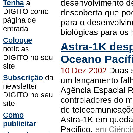
desenvolvimento d
Tenha
a
DIGITO como
descoberta que po
página de
para o desenvolvim
entrada
biológicas para o
Coloque
Astra-1K des
notícias
DIGITO no seu
Oceano Pacíf
site
Duas 
10 Dez 2002
Subscrição
da
um lançamento falh
newsletter
Agência Espacial R
DIGITO no seu
controladores do m
site
de telecomunicaçõ
Como
Astra-1K em queda
publicitar
Pacífico.
em
Ciênci