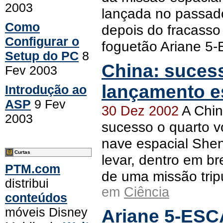
2003
lançada no passado
Como
depois do fracasso
Configurar o
foguetão Ariane 5
Setup do PC
8
China: suces
Fev 2003
lançamento e
Introdução ao
ASP
9 Fev
A Chin
30 Dez 2002
2003
sucesso o quarto v
nave espacial She
Curtas
levar, dentro em b
PTM.com
de uma missão trip
distribui
em
Ciência
conteúdos
móveis Disney
Ariane 5-ESC