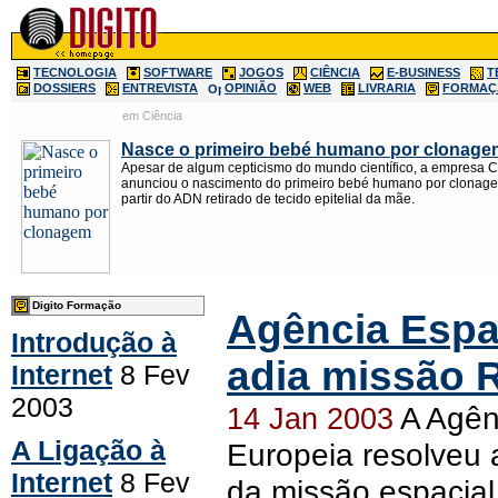
TECNOLOGIA
SOFTWARE
JOGOS
CIÊNCIA
E-BUSINESS
T
DOSSIERS
ENTREVISTA
OPINIÃO
WEB
LIVRARIA
FORMAÇ
em Ciência
Nasce o primeiro bebé humano por clonage
Apesar de algum cepticismo do mundo científico, a empresa C
anunciou o nascimento do primeiro bebé humano por clonag
partir do ADN retirado de tecido epitelial da mãe.
Digito Formação
Agência Espa
Introdução à
adia missão 
Internet
8 Fev
2003
A Agên
14 Jan 2003
A Ligação à
Europeia resolveu 
Internet
8 Fev
da missão espacial 