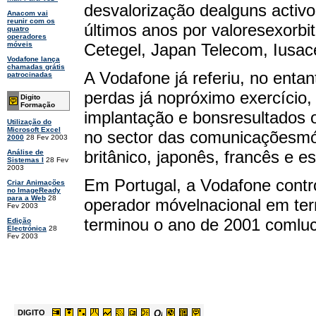
desvalorização dealguns activo
Anacom vai
reunir com os
últimos anos por valoresexorbi
quatro
operadores
Cetegel, Japan Telecom, Iusac
móveis
Vodafone lança
chamadas grátis
A Vodafone já referiu, no enta
patrocinadas
perdas já nopróximo exercício
Digito
Formação
implantação e bonsresultados
Utilização do
Microsoft Excel
no sector das comunicaçõesmó
2000
28 Fev 2003
britânico, japonês, francês e e
Análise de
Sistemas I
28 Fev
2003
Em Portugal, a Vodafone contr
Criar Animações
no ImageReady
para a Web
28
operador móvelnacional em te
Fev 2003
terminou o ano de 2001 comluc
Edição
Electrónica
28
Fev 2003
DIGITO