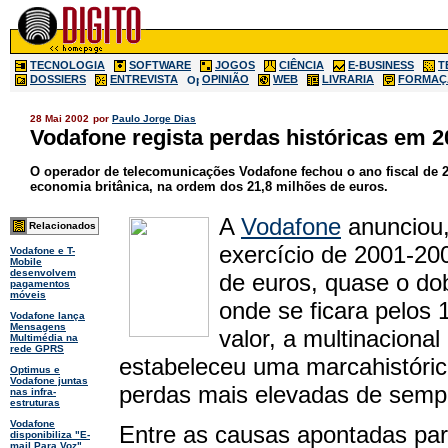
TECNOLOGIA
SOFTWARE
JOGOS
CIÊNCIA
E-BUSINESS
T
DOSSIERS
ENTREVISTA
OPINIÃO
WEB
LIVRARIA
FORMAÇ
28 Mai 2002
por
Paulo Jorge Dias
Vodafone regista perdas históricas em 
O operador de telecomunicações Vodafone fechou o ano fiscal de 
economia britânica, na ordem dos 21,8 milhões de euros.
A
Vodafone
anunciou, 
Relacionados
exercício de 2001-20
Vodafone e T-
Mobile
desenvolvem
de euros, quase o dob
pagamentos
móveis
onde se ficara pelos
Vodafone lança
Mensagens
valor, a multinacion
Multimédia na
rede GPRS
estabeleceu uma marcahistóric
Optimus e
Vodafone juntas
perdas mais elevadas de sempr
nas infra-
estruturas
Vodafone
Entre as causas apontadas par
disponibiliza "E-
mail Para Voz"