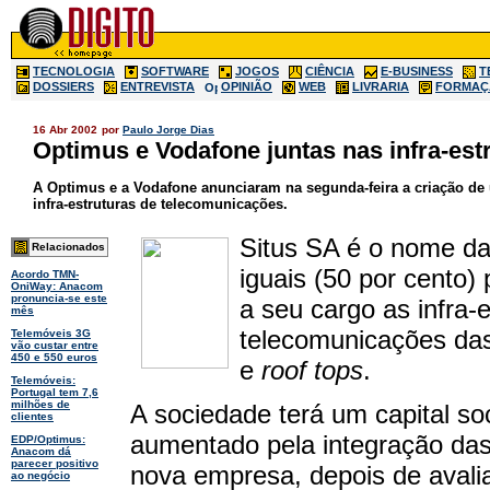
TECNOLOGIA
SOFTWARE
JOGOS
CIÊNCIA
E-BUSINESS
T
DOSSIERS
ENTREVISTA
OPINIÃO
WEB
LIVRARIA
FORMAÇ
16 Abr 2002
por
Paulo Jorge Dias
Optimus e Vodafone juntas nas infra-est
A Optimus e a Vodafone anunciaram na segunda-feira a criação de u
infra-estruturas de telecomunicações.
Situs SA é o nome da
Relacionados
iguais (50 por cento)
Acordo TMN-
OniWay: Anacom
pronuncia-se este
a seu cargo as infra-e
mês
telecomunicações das
Telemóveis 3G
vão custar entre
450 e 550 euros
e
roof tops
.
Telemóveis:
Portugal tem 7,6
milhões de
A sociedade terá um capital soc
clientes
aumentado pela integração das r
EDP/Optimus:
Anacom dá
parecer positivo
nova empresa, depois de avali
ao negócio