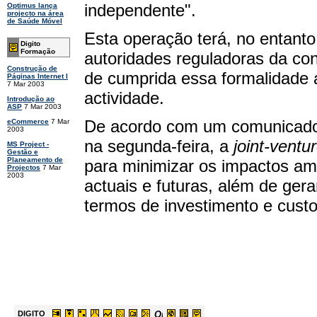
independente".
Optimus lança
projecto na área
de Saúde Móvel
Esta operação terá, no entanto
Digito
Formação
autoridades reguladoras da co
Construção de
de cumprida essa formalidade a
Páginas Internet I
7 Mar 2003
actividade.
Introdução ao
ASP
7 Mar 2003
De acordo com um comunicado 
eCommerce
7 Mar
2003
na segunda-feira, a
joint-ventu
MS Project -
Gestão e
Planeamento de
para minimizar os impactos amb
Projectos
7 Mar
2003
actuais e futuras, além de ger
termos de investimento e custo
DIGITO