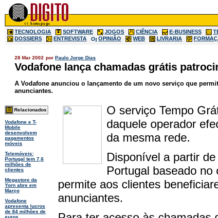
TECNOLOGIA
SOFTWARE
JOGOS
CIÊNCIA
E-BUSINESS
T
DOSSIERS
ENTREVISTA
OPINIÃO
WEB
LIVRARIA
FORMAÇ
28 Mar 2002
por
Paulo Jorge Dias
Vodafone lança chamadas grátis patroc
A Vodafone anunciou o lançamento de um novo serviço que permite
anunciantes.
O serviço Tempo Grá
Relacionados
daquele operador efe
Vodafone e T-
Mobile
desenvolvem
da mesma rede.
pagamentos
móveis
Disponível a partir de
Telemóveis:
Portugal tem 7,6
milhões de
Portugal baseado no 
clientes
Megastore da
permite aos clientes beneficia
Yorn abre em
Março
anunciantes.
Vodafone
apresenta lucros
de 84 milhões de
Para ter acesso às chamadas gra
euros