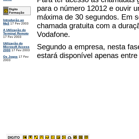
para o número 12012 e ouvir um
Digito
Formação
máxima de 30 segundos. Em se
Introdução ao
chamada gratuita com a duraçã
Mp3
17 Fev 2003
A Utilização do
Vodafone.
Terminal Remoto
17 Fev 2003
Utilização do
Segundo a empresa, nesta fase 
Microsoft Access
2000
17 Fev 2003
estará disponível apenas entre
Os Jogos
17 Fev
2003
DIGITO