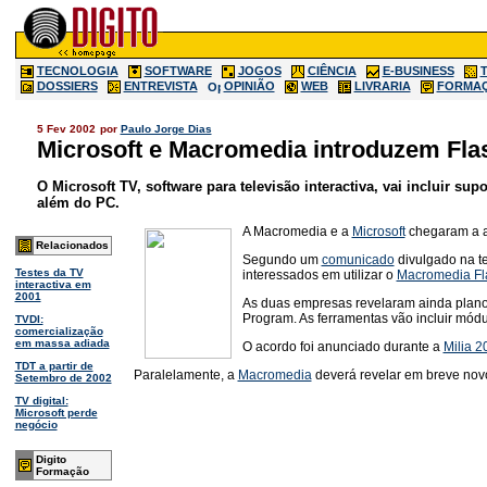
TECNOLOGIA
SOFTWARE
JOGOS
CIÊNCIA
E-BUSINESS
DOSSIERS
ENTREVISTA
OPINIÃO
WEB
LIVRARIA
FORMA
5 Fev 2002
por
Paulo Jorge Dias
Microsoft e Macromedia introduzem Fla
O Microsoft TV, software para televisão interactiva, vai incluir s
além do PC.
A Macromedia e a
Microsoft
chegaram a ac
Relacionados
Segundo um
comunicado
divulgado na te
Testes da TV
interessados em utilizar o
Macromedia Fl
interactiva em
2001
As duas empresas revelaram ainda planos
Program. As ferramentas vão incluir módu
TVDI:
comercialização
em massa adiada
O acordo foi anunciado durante a
Milia 2
TDT a partir de
Paralelamente, a
Macromedia
deverá revelar em breve novos
Setembro de 2002
TV digital:
Microsoft perde
negócio
Digito
Formação