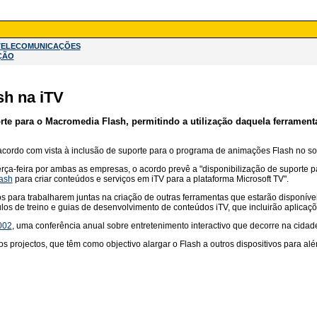
TELECOMUNICAÇÕES
ÇÃO
sh na iTV
uporte para o Macromedia Flash, permitindo a utilização daquela ferramen
ordo com vista à inclusão de suporte para o programa de animações Flash no soft
rça-feira por ambas as empresas, o acordo prevê a "disponibilização de suporte 
ash
para criar conteúdos e serviços em iTV para a plataforma Microsoft TV".
 para trabalharem juntas na criação de outras ferramentas que estarão disponív
los de treino e guias de desenvolvimento de conteúdos iTV, que incluirão aplicaç
002
, uma conferência anual sobre entretenimento interactivo que decorre na cida
 projectos, que têm como objectivo alargar o Flash a outros dispositivos para al