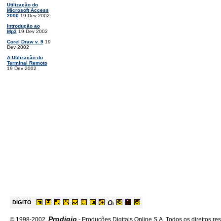
Utilização do
Microsoft Access
2000
19 Dev 2002
Introdução ao
Mp3
19 Dev 2002
Corel Draw v. 9
19
Dev 2002
A Utilização do
Terminal Remoto
19 Dev 2002
DIGITO
Prodigio
© 1998-2002
- Produções Digitais Online S.A. Todos os direitos re