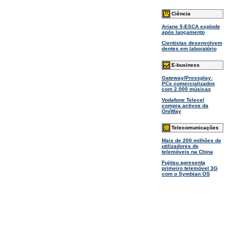
Ciência
Ariane 5-ESCA explode
após lançamento
Cientistas desenvolvem
dentes em laboratório
E-business
Gateway/Pressplay:
PCs comercializados
com 2.000 músicas
Vodafone Telecel
compra activos da
OniWay
Telecomunicações
Mais de 200 milhões de
utilizadores de
telemóveis na China
Fujitsu apresenta
primeiro telemóvel 3G
com o Symbian OS