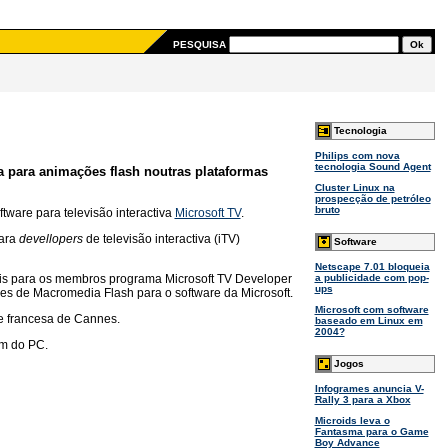
PESQUISA
Tecnologia
Philips com nova
tecnologia Sound Agent
ta para animações flash noutras plataformas
Cluster Linux na
prospecção de petróleo
bruto
ware para televisão interactiva
Microsoft TV
.
para
devellopers
de televisão interactiva (iTV)
Software
Netscape 7.01 bloqueia
eis para os membros programa Microsoft TV Developer
a publicidade com pop-
ups
ões de Macromedia Flash para o software da Microsoft.
Microsoft com software
de francesa de Cannes.
baseado em Linux em
2004?
ém do PC.
Jogos
Infogrames anuncia V-
Rally 3 para a Xbox
Microids leva o
Fantasma para o Game
Boy Advance