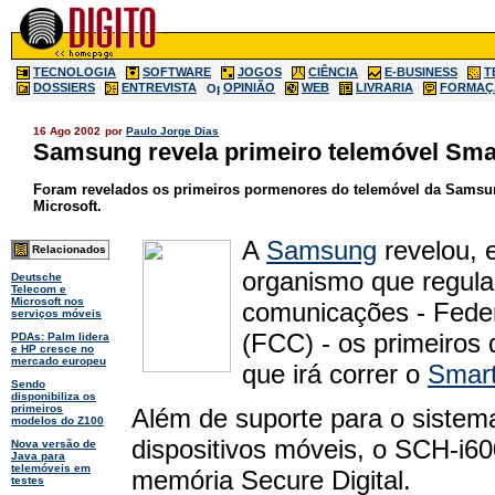
TECNOLOGIA
SOFTWARE
JOGOS
CIÊNCIA
E-BUSINESS
T
DOSSIERS
ENTREVISTA
OPINIÃO
WEB
LIVRARIA
FORMAÇ
16 Ago 2002
por
Paulo Jorge Dias
Samsung revela primeiro telemóvel Sm
Foram revelados os primeiros pormenores do telemóvel da Samsung
Microsoft.
A
Samsung
revelou, 
Relacionados
organismo que regul
Deutsche
Telecom e
Microsoft nos
comunicações - Fede
serviços móveis
(FCC) - os primeiros 
PDAs: Palm lidera
e HP cresce no
mercado europeu
que irá correr o
Smar
Sendo
disponibiliza os
primeiros
Além de suporte para o sistem
modelos do Z100
dispositivos móveis, o SCH-i60
Nova versão de
Java para
telemóveis em
memória Secure Digital.
testes