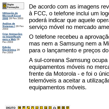
De acordo com as imagens rev
Digito
Formação
à FCC, o telefone inclui um log
Utilização do
Microsoft Excel
poderá indicar que aquele oper
2000
28 Fev 2003
Análise de
serviço móvel no mercado ame
Sistemas I
28 Fev
2003
Criar Animações
O telefone recebeu a aprovaçã
no ImageReady
para a Web
28
mas nem a Samsung nem a Micr
Fev 2003
Edição
para o lançamento e preços do
Electrónica
28
Fev 2003
A sul-coreana Samsung ocupa 
equipamentos móveis no merca
frente da Motorola - e foi o ún
telemóveis a aceitar a utilizaç
equipamentos móveis.
DIGITO