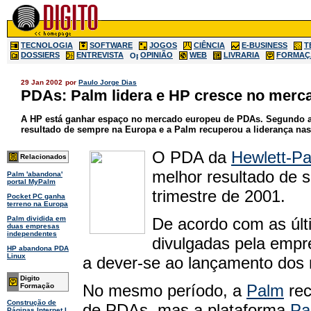
TECNOLOGIA
SOFTWARE
JOGOS
CIÊNCIA
E-BUSINESS
T
DOSSIERS
ENTREVISTA
OPINIÃO
WEB
LIVRARIA
FORMAÇ
29 Jan 2002
por
Paulo Jorge Dias
PDAs: Palm lidera e HP cresce no merc
A HP está ganhar espaço no mercado europeu de PDAs. Segundo as 
resultado de sempre na Europa e a Palm recuperou a liderança nas
O PDA da
Hewlett-P
Relacionados
melhor resultado de 
Palm 'abandona'
portal MyPalm
trimestre de 2001.
Pocket PC ganha
terreno na Europa
De acordo com as últ
Palm dividida em
duas empresas
independentes
divulgadas pela emp
HP abandona PDA
Linux
a dever-se ao lançamento dos
Digito
No mesmo período, a
Palm
rec
Formação
Construção de
de PDAs, mas a plataforma
Pa
Páginas Internet I