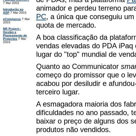
7 Mar 2003
animador e perdeu terreno par
Introdução ao
ASP
7 Mar 2003
PC
, a única que conseguiu um
eCommerce
7 Mar
2003
quota de mercado.
MS Project -
Gestão e
A boa classificação da platafor
Planeamento de
Projectos
7 Mar
2003
vendas elevadas do PDA iPaq
lugar do "top" mundial de vend
Quanto ao Communicator
smar
começo do promissor que o lev
acabou por desiludir e afundou
terceiro lugar.
A esmagadora maioria dos fab
dificuldades no ano passado, 
baixar o preço de alguns dos 
produtos não vendidos.