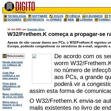
TECNOLOGIA
SOFTWARE
JOGOS
CIÊNCIA
E-BUSINESS
T
DOSSIERS
ENTREVISTA
OPINIÃO
WEB
LIVRARIA
FORMAÇ
16 Jul 2002
por
Armindo Silva
W32/Frethem.K começa a propagar-se r
Apesar de não causar danos aos PCs, o W32/Frethem.K registou um
Europa, podendo congestionar os servidores de e-mail, segundo a
De acordo com os ser
Relacionados
worm W32/Frethem.K 
Nimda detectado
em software de
jogos
no número de infecçõ
Code Red
aos PCs, a grande qu
continua a ser
uma ameaça
poderá vir a congesti
Vírus ataca
utilizadores do
assim esta forma de comunica
KaZaA
Maior incidência
de vírus em 2002
O W32/Frethem.K envia-se aut
Worm para o
Apache já não é
mails existentes no livro de e
ameaça