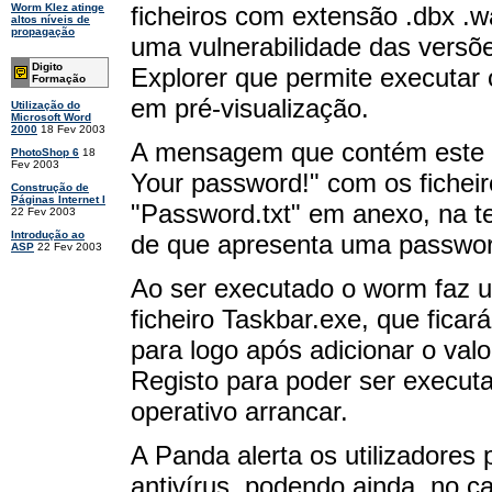
ficheiros com extensão .dbx .w
Worm Klez atinge
altos níveis de
propagação
uma vulnerabilidade das versõe
Digito
Explorer que permite executa
Formação
em pré-visualização.
Utilização do
Microsoft Word
2000
18 Fev 2003
A mensagem que contém este 
PhotoShop 6
18
Fev 2003
Your password!" com os fichei
Construção de
Páginas Internet I
"Password.txt" em anexo, na te
22 Fev 2003
Introdução ao
de que apresenta uma password
ASP
22 Fev 2003
Ao ser executado o worm faz um
ficheiro Taskbar.exe, que ficar
para logo após adicionar o val
Registo para poder ser execut
operativo arrancar.
A Panda alerta os utilizadores 
antivírus, podendo ainda, no ca