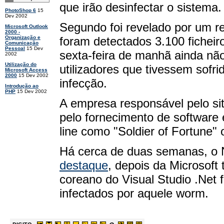
que irão desinfectar o sistema.
PhotoShop 6
15
Dev 2002
Segundo foi revelado por um r
Microsoft Outlook
2000 -
foram detectados 3.100 fichei
Organização e
Comunicação
Pessoal
15 Dev
sexta-feira de manhã ainda nã
2002
Utilização do
utilizadores que tivessem sof
Microsoft Access
2000
15 Dev 2002
infecção.
Introdução ao
PHP
15 Dev 2002
A empresa responsável pelo s
pelo fornecimento de software 
line como "Soldier of Fortune"
Há cerca de duas semanas, o 
destaque
, depois da Microsoft
coreano do Visual Studio .Net f
infectados por aquele worm.