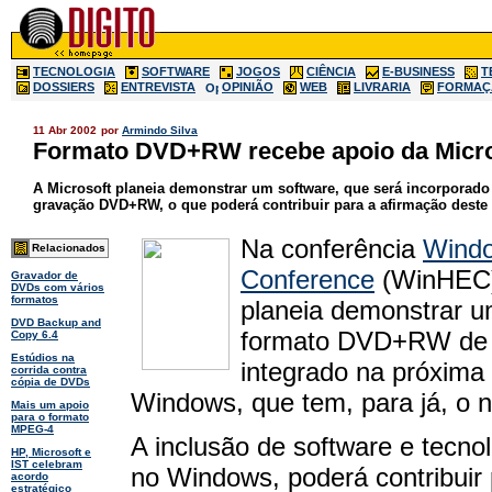
TECNOLOGIA
SOFTWARE
JOGOS
CIÊNCIA
E-BUSINESS
T
DOSSIERS
ENTREVISTA
OPINIÃO
WEB
LIVRARIA
FORMAÇ
11 Abr 2002
por
Armindo Silva
Formato DVD+RW recebe apoio da Micro
A Microsoft planeia demonstrar um software, que será incorporad
gravação DVD+RW, o que poderá contribuir para a afirmação deste 
Na conferência
Windo
Relacionados
Conference
(WinHEC),
Gravador de
DVDs com vários
formatos
planeia demonstrar u
DVD Backup and
formato DVD+RW de 
Copy 6.4
Estúdios na
integrado na próxima
corrida contra
cópia de DVDs
Windows, que tem, para já, o
Mais um apoio
para o formato
MPEG-4
A inclusão de software e tecno
HP, Microsoft e
IST celebram
no Windows, poderá contribuir 
acordo
estratégico