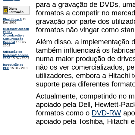
para a gravação de DVDs, uma 
Digito
formatos a competir no mercad
Formação
gravação por parte dos utiliza
PhotoShop 6
15
Dev 2002
formatos não vingar como stan
Microsoft Outlook
2000 -
Organização e
Comunicação
Além disso, a implementação 
Pessoal
15 Dev
2002
também influenciará os fabrica
Utilização do
Microsoft Access
numa maior produção de drive
2000
15 Dev 2002
não os ver comercializados, pe
Introdução ao
PHP
15 Dev 2002
utilizadores, embora a Hitach
suporte para diferentes format
Actualmente, competindo no m
apoiado pela Dell, Hewlett-Pac
formatos como o
DVD-RW
apoi
apoiado pela Toshiba, Hitachi 