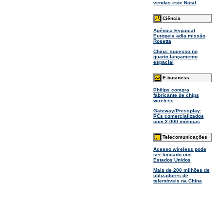
vendas este Natal
Ciência
Agência Espacial
Europeia adia missão
Rosetta
China: sucesso no
quarto lançamento
espacial
E-business
Philips compra
fabricante de chips
wireless
Gateway/Pressplay:
PCs comercializados
com 2.000 músicas
Telecomunicações
Acesso wireless pode
ser limitado nos
Estados Unidos
Mais de 200 milhões de
utilizadores de
telemóveis na China