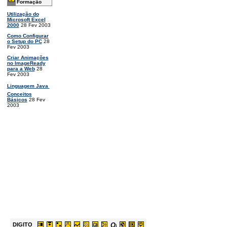
Formação
Utilização do
Microsoft Excel
2000
28 Fev 2003
Como Configurar
o Setup do PC
28
Fev 2003
Criar Animações
no ImageReady
para a Web
28
Fev 2003
Linguagem Java 
Conceitos
Básicos
28 Fev
2003
DIGITO