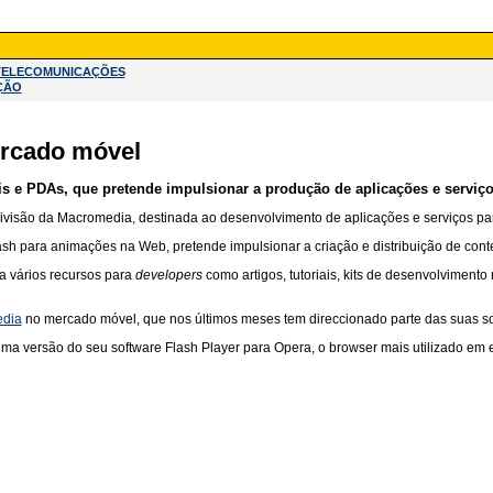
TELECOMUNICAÇÕES
ÇÃO
ercado móvel
 e PDAs, que pretende impulsionar a produção de aplicações e serviços
ivisão da Macromedia, destinada ao desenvolvimento de aplicações e serviços p
ash para animações na Web, pretende impulsionar a criação e distribuição de con
a vários recursos para
developers
como artigos, tutoriais, kits de desenvolvimento
dia
no mercado móvel, que nos últimos meses tem direccionado parte das suas so
ma versão do seu software Flash Player para Opera, o browser mais utilizado em 