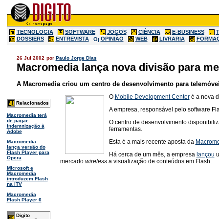
TECNOLOGIA
SOFTWARE
JOGOS
CIÊNCIA
E-BUSINESS
DOSSIERS
ENTREVISTA
OPINIÃO
WEB
LIVRARIA
FORMA
26 Jul 2002
por
Paulo Jorge Dias
Macromedia lança nova divisão para m
A Macromedia criou um centro de desenvolvimento para telemóveis
O
Mobile Development Center
é a nova d
Relacionados
A empresa, responsável pelo software Fl
Macromedia terá
de pagar
O centro de desenvolvimento disponibiliz
indemnização à
ferramentas.
Adobe
Esta é a mais recente aposta da
Macrome
Macromedia
lança versão do
Flash Player para
Há cerca de um mês, a empresa
lançou
u
Opera
mercado
wireless
a visualização de conteúdos em Flash.
Microsoft e
Macromedia
introduzem Flash
na iTV
Macromedia
Flash Player 6
Digito