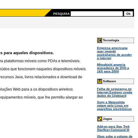
PESQUISA
Tecnologia
Empresa americana
quer impedir
 para aqueles dispositivos.
australianos de aceder
à Internet
ara plataformas móveis como PDAs e telemóveis.
Mitsubishi anuncia
gravadores de DVD a
teúdos que funcionem naqueles dispositivos móveis.
16X para 2004
 recursos Java, livros relacionados e download de
Software
luções Web para a os dispositivos
wireless
.
Falha de segurança no
Internet Explorer expõe
dados do Clipboard
equipamentos móveis, que lhe permitiu alargar ao
Sony e Matsushita
optam pelo Linux em
aparelhos electrónicos
Jogos
Add-on para Star Trek
Starfleet Command III
Xbox sobe o volume de