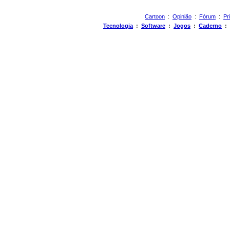
Cartoon
:
Opinião
:
Fórum
:
Pr
Tecnologia
:
Software
:
Jogos
:
Caderno
: