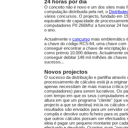
24 horas por dia
O conceito não é novo e um dos sites mais
computação distribuida pela net, o
Distribute
vários concursos. O projecto, fundado em 1
equivalente de capacidade de processamen
computadores PII 266Mhz a funcionar 24 hora
o ano.
Actualmente o
concurso
mais emblemático é 
a chave do código RC5-64, uma chave com 6
conseguir encontrar a chave de encriptação 
como prémio 10.000 dólares. Actualmente os
conseguir debitar 148 mil milhões de chave
sucesso...
Novos projectos
O sucesso da distribuição e partilha através 
processamento de cálculos está já a origina
apenas necessitam de mais massa crítica (
computadores) para serem lucrativos. Os pa
com tempo em que os seus computadores e
altura em que um programa ''cliente'' (que va
projecto a que se destina) inícia os cálculos
resultados são enviados para um servidor cen
compila e devolve outro ficheiro para os part
que outros cálculos possam ser efectuados
ideia é pagar um pequeno montante por cada
efectuado e devolvido. Quantos mais ''pacot