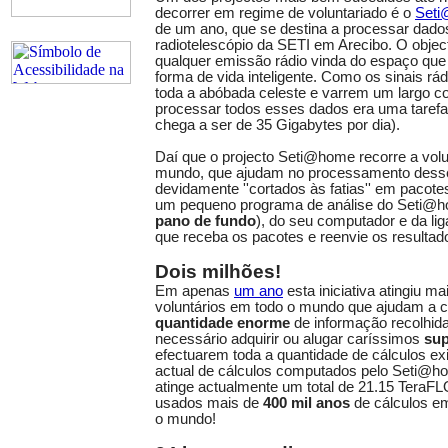
decorrer em regime de voluntariado é o
Set
de um ano, que se destina a processar dado
radiotelescópio da SETI em Arecibo. O objecti
qualquer emissão rádio vinda do espaço qu
forma de vida inteligente. Como os sinais rád
toda a abóbada celeste e varrem um largo co
processar todos esses dados era uma tarefa g
chega a ser de 35 Gigabytes por dia).
Daí que o projecto Seti@home recorre a volu
mundo, que ajudam no processamento desse
devidamente ''cortados às fatias'' em pacote
um pequeno programa de análise do Seti@h
pano de fundo
), do seu computador e da lig
que receba os pacotes e reenvie os resulta
Dois milhões!
Em apenas
um ano
esta iniciativa atingiu m
voluntários em todo o mundo que ajudam a
quantidade enorme
de informação recolhida
necessário adquirir ou alugar caríssimos
su
efectuarem toda a quantidade de cálculos ex
actual de cálculos computados pelo Seti@ho
atinge actualmente um total de 21.15 TeraFL
usados mais de
400 mil anos
de cálculos e
o mundo!