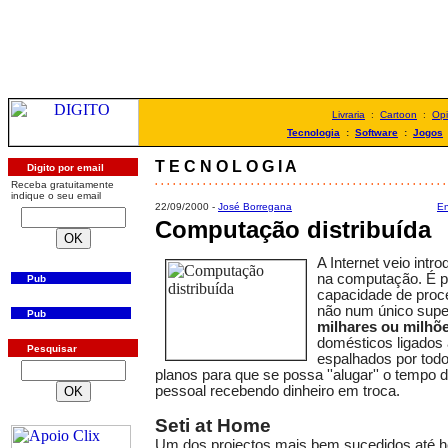
Livraria
:
Cartoon
:
Opi
Tecnologia
:
Software
:
Jogos
T E C N O L O G I A
Digito por email
. . . . . . . . . . . . . . . . . . . . . . . . . . . . . . . . . . . . . . . . . . . . . . . . .
Receba gratuitamente
indique o seu email
22/09/2000 -
José Borregana
En
Computação distribuída
A Internet veio intr
na computação. É po
Pub
capacidade de proc
não num único sup
Pub
milhares ou milhõ
domésticos ligados 
Pesquisar
espalhados por todo
planos para que se possa ''alugar'' o tempo
pessoal recebendo dinheiro em troca.
Seti at Home
Um dos projectos mais bem sucedidos até ho