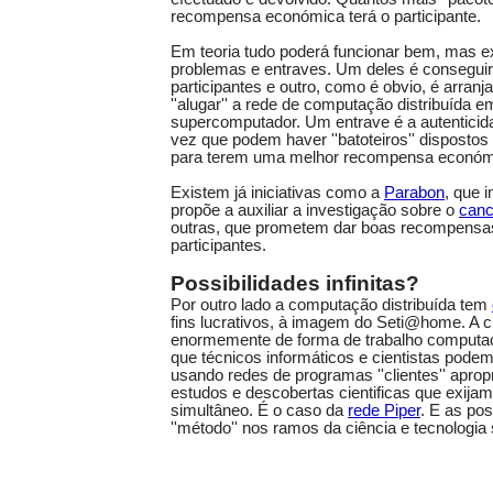
recompensa económica terá o participante.
Em teoria tudo poderá funcionar bem, mas e
problemas e entraves. Um deles é conseguir 
participantes e outro, como é obvio, é arranja
''alugar'' a rede de computação distribuída 
supercomputador. Um entrave é a autenticid
vez que podem haver ''batoteiros'' dispostos 
para terem uma melhor recompensa económ
Existem já iniciativas como a
Parabon
, que 
propõe a auxiliar a investigação sobre o
canc
outras, que prometem dar boas recompensa
participantes.
Possibilidades infinitas?
Por outro lado a computação distribuída tem
fins lucrativos, à imagem do Seti@home. A ci
enormemente de forma de trabalho computaci
que técnicos informáticos e cientistas podem
usando redes de programas ''clientes'' aprop
estudos e descobertas cientificas que exija
simultâneo. É o caso da
rede Piper
. E as pos
''método'' nos ramos da ciência e tecnologia s