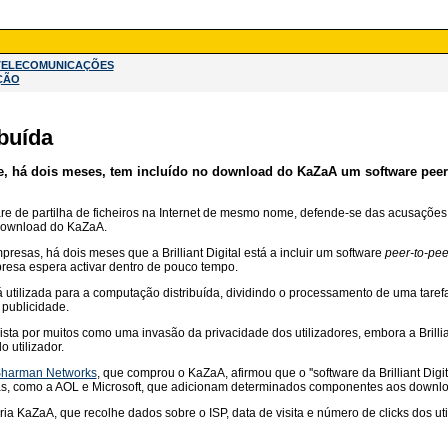
TELECOMUNICAÇÕES
ÇÃO
buída
ue, há dois meses, tem incluído no download do KaZaA um software peer-
re de partilha de ficheiros na Internet de mesmo nome, defende-se das acusações
o download do KaZaA.
esas, há dois meses que a Brilliant Digital está a incluir um software
peer-to-pee
resa espera activar dentro de pouco tempo.
será utilizada para a computação distribuída, dividindo o processamento de uma ta
 publicidade.
 vista por muitos como uma invasão da privacidade dos utilizadores, embora a Brilli
 utilizador.
harman Networks
, que comprou o KaZaA, afirmou que o ''software da Brilliant Digi
as, como a AOL e Microsoft, que adicionam determinados componentes aos download
a KaZaA, que recolhe dados sobre o ISP, data de visita e número de clicks dos u