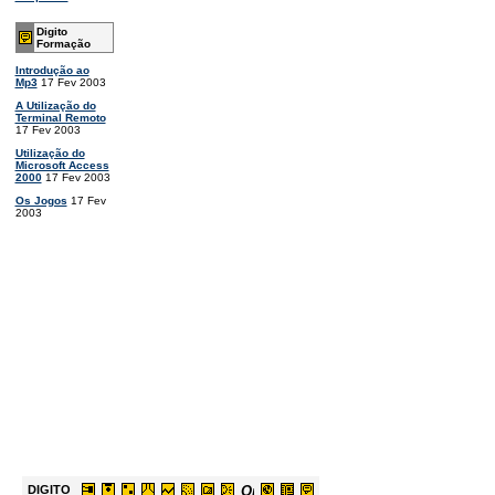
Digito
Formação
Introdução ao
Mp3
17 Fev 2003
A Utilização do
Terminal Remoto
17 Fev 2003
Utilização do
Microsoft Access
2000
17 Fev 2003
Os Jogos
17 Fev
2003
DIGITO