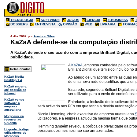
TECNOLOGIA
SOFTWARE
JOGOS
CIÊNCIA
E-BUSINESS
DOSSIERS
ENTREVISTA
OPINIÃO
WEB
LIVRARIA
FORMA
4 Abr 2002
por
Armindo Silva
KaZaA defende-se da computação distri
A KaZaA defende o seu acordo com a empresa Brilliant Digital, q
publicidade.
A
KaZaA
, empresa conhecida pelo softwa
Brilliant Digital que tem sido incluído n
Relacionados
KaZaA Media
Ao abrigo de um acordo entre as duas empr
Desktop 1.4
de uma nova rede de partilhas que a emp
KaZaA encerra
Esta rede, segundo a Brilliant Digital, 
até decisão do
tribunal
ser utilizado para o envio de conteúdos e
KaZaA vende
Entretanto, a inclusão deste software foi
software a
será activado nos PCs em que tenha a devida autorização do
empresa
australiana
Nicola Hemming, chefe executiva da empresa auatraliana
S
Morpheus irá
utilizadores, e a empresa actuou da mesma forma que outr
recorrer ao
Gnutella
Hemming também revelou a política de privacidade da própri
Upgrade desliga
pessoais dos mesmos não são armazenados.
utilizadores do
Morpheus