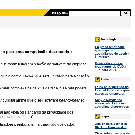
PESQUISA
Tecnologia
Empresa americana
quer impedir
to-peer para computação distribuída e
australianos de aceder
à Internet
Mitsubishi anuncia
 que foram feitas em relação ao software da empresa
gravadores de DVD a
16X para 2004
r
junto com o KaZaA, que será utilizado para a criação
Software
Falha de segurança no
refa mais complexa pelos PCs da rede, ou ainda poderá
Internet Explorer expõe
dados do Clipboard
ant Digital afirme que o seu software
peer-to-peer
só
Sony e Matsushita
optam pelo Linux em
aparelhos electrónicos
tal não viola os standards da privacidade dos
s para uso futuro''.
Jogos
Add-on para Star Trek
tilizadores, embora tenha garantido que dados
Starfleet Command III
Xbox sobe o volume de