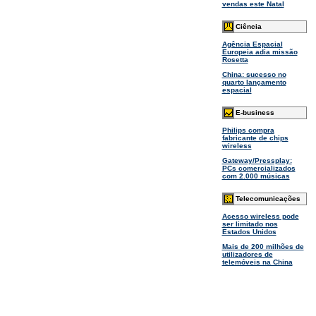
vendas este Natal
Ciência
Agência Espacial
Europeia adia missão
Rosetta
China: sucesso no
quarto lançamento
espacial
E-business
Philips compra
fabricante de chips
wireless
Gateway/Pressplay:
PCs comercializados
com 2.000 músicas
Telecomunicações
Acesso wireless pode
ser limitado nos
Estados Unidos
Mais de 200 milhões de
utilizadores de
telemóveis na China