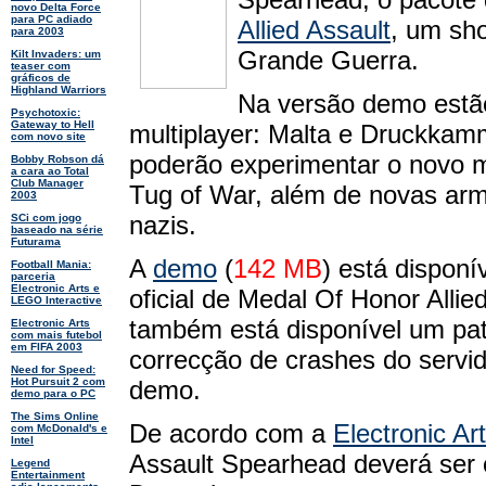
novo Delta Force
para PC adiado
Allied Assault
, um sh
para 2003
Grande Guerra.
Kilt Invaders: um
teaser com
gráficos de
Highland Warriors
Na versão demo estão
Psychotoxic:
Gateway to Hell
multiplayer: Malta e Druckkam
com novo site
poderão experimentar o novo 
Bobby Robson dá
a cara ao Total
Club Manager
Tug of War, além de novas arm
2003
nazis.
SCi com jogo
baseado na série
Futurama
A
demo
(
142 MB
) está disponív
Football Mania:
parceria
Electronic Arts e
oficial de Medal Of Honor Allie
LEGO Interactive
também está disponível um pat
Electronic Arts
com mais futebol
em FIFA 2003
correcção de crashes do servi
Need for Speed:
demo.
Hot Pursuit 2 com
demo para o PC
The Sims Online
De acordo com a
Electronic Ar
com McDonald's e
Intel
Assault Spearhead deverá ser 
Legend
Entertainment