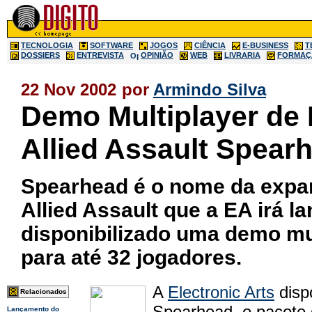
TECNOLOGIA
SOFTWARE
JOGOS
CIÊNCIA
E-BUSINESS
T
DOSSIERS
ENTREVISTA
OPINIÃO
WEB
LIVRARIA
FORMAÇ
22 Nov 2002
por
Armindo Silva
Demo Multiplayer de
Allied Assault Spear
Spearhead é o nome da expa
Allied Assault que a EA irá 
disponibilizado uma demo mu
para até 32 jogadores.
A
Electronic Arts
disp
Relacionados
Spearhead, o pacote
Lançamento do