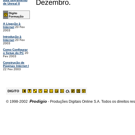
Dezembro.
adia lançamento
de Unreal II
Digito
Formação
A Ligação à
Internet
20 Fev
2003
Introdução à
Internet
20 Fev
2003
Como Configurar
o Setup do PC
20
Fev 2003
Construção de
Páginas Internet I
22 Fev 2003
DIGITO
Prodigio
© 1998-2002
- Produções Digitais Online S.A. Todos os direitos re