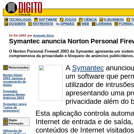
TECNOLOGIA
SOFTWARE
JOGOS
CIÊNCIA
E-BUSINESS
T
DOSSIERS
ENTREVISTA
OPINIÃO
WEB
LIVRARIA
FORMAÇ
24 Set 2002
por
Armindo Silva
Symantec anuncia Norton Personal Firew
O Norton Personal Firewall 2003 da Symantec apresenta um sistem
compreensiva da privacidade e bloqueio de anúncios publicitários.
A
Symantec
anunciou 
Relacionados
um software que perm
Norton Ghost
2003: backup e
recuperação de
utilizador de intrusõe
dados
apresentando uma pr
Symantec
anuncia Norton
Antivirus 2003
privacidade além do b
Symantec lança
"caixa de
segurança"
Esta aplicação controla automa
Internet de entrada e de saída
Digito
Formação
conteúdos de Internet visitado
Utilização do
Microsoft Excel