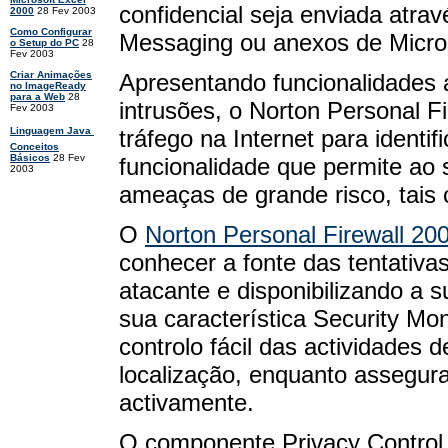
confidencial seja enviada atrav
2000
28 Fev 2003
Como Configurar
Messaging ou anexos de Micros
o Setup do PC
28
Fev 2003
Apresentando funcionalidades
Criar Animações
no ImageReady
para a Web
28
intrusões, o Norton Personal F
Fev 2003
tráfego na Internet para identi
Linguagem Java 
Conceitos
Básicos
28 Fev
funcionalidade que permite ao 
2003
ameaças de grande risco, tai
O
Norton Personal Firewall 20
conhecer a fonte das tentativas
atacante e disponibilizando a 
sua característica Security Moni
controlo fácil das actividades 
localização, enquanto assegura 
activamente.
O componente Privacy Control 