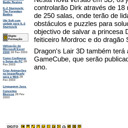
Battle Realms
controlarão Dirk através de 18 
IL-2 Sturmovik:
The Forgotten
de 250 salas, onde terão de li
Battles
Ubi Soft com
obstáculos e puzzles para solu
update para IL-2
Sturmovik
objectivo de salvar a princesa
Digito
feiticeiro Mordroc e do dragão 
Formação
Utilização do
Dragon's Lair 3D também terá 
Microsoft Excel
2000
28 Fev 2003
GameCube, que serão publicada
Como Configurar
o Setup do PC
28
Fev 2003
ano.
Criar Animações
no ImageReady
para a Web
28
Fev 2003
Linguagem Java 
Conceitos
Básicos
28 Fev
2003
DIGITO