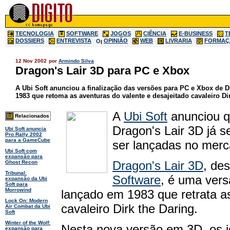
TECNOLOGIA
SOFTWARE
JOGOS
CIÊNCIA
E-BUSINESS
T
DOSSIERS
ENTREVISTA
OPINIÃO
WEB
LIVRARIA
FORMAÇ
12 Nov 2002
por
Armindo Silva
Dragon's Lair 3D para PC e Xbox
A Ubi Soft anunciou a finalização das versões para PC e Xbox de 
1983 que retoma as aventuras do valente e desajeitado cavaleiro Dir
A
Ubi Soft
anunciou q
Relacionados
Dragon's Lair 3D já s
Ubi Soft anuncia
Pro Rally 2002
para a GameCube
ser lançadas no merc
Ubi Soft com
expansão para
Dragon's Lair 3D
, de
Ghost Recon
Tribunal:
Software
, é uma vers
expansão da Ubi
Soft para
Morrowind
lançado em 1983 que retrata as
Lock On: Modern
cavaleiro Dirk the Daring.
Air Combat da Ubi
Soft
Winter of the Wolf:
Nesta nova versão em 3D, os 
expansão para