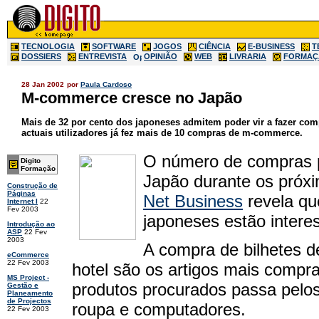
TECNOLOGIA
SOFTWARE
JOGOS
CIÊNCIA
E-BUSINESS
T
DOSSIERS
ENTREVISTA
OPINIÃO
WEB
LIVRARIA
FORMAÇ
28 Jan 2002
por
Paula Cardoso
M-commerce cresce no Japão
Mais de 32 por cento dos japoneses admitem poder vir a fazer com
actuais utilizadores já fez mais de 10 compras de m-commerce.
O número de compras p
Digito
Formação
Japão durante os pró
Construção de
Páginas
Net Business
revela qu
Internet I
22
Fev 2003
japoneses estão inter
Introdução ao
ASP
22 Fev
2003
A compra de bilhetes d
eCommerce
22 Fev 2003
hotel são os artigos mais compr
MS Project -
produtos procurados passa pelos 
Gestão e
Planeamento
de Projectos
roupa e computadores.
22 Fev 2003