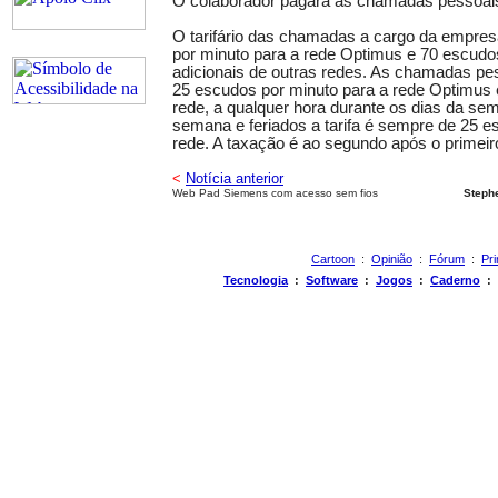
O colaborador pagará as chamadas pessoai
O tarifário das chamadas a cargo da empres
por minuto para a rede Optimus e 70 escud
adicionais de outras redes. As chamadas pes
25 escudos por minuto para a rede Optimus 
rede, a qualquer hora durante os dias da sem
semana e feriados a tarifa é sempre de 25 e
rede. A taxação é ao segundo após o primeir
<
Notícia anterior
Web Pad Siemens com acesso sem fios
Steph
Cartoon
:
Opinião
:
Fórum
:
Pri
Tecnologia
:
Software
:
Jogos
:
Caderno
: