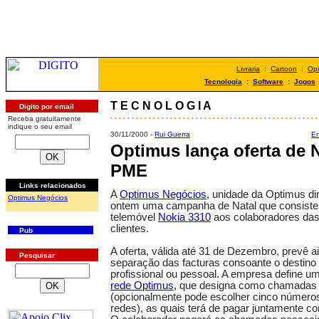
Livraria
:
Cartoon
:
Opi
Tecnologia
:
Software
:
Jogos
T E C N O L O G I A
Digito por email
. . . . . . . . . . . . . . . . . . . . . . . . . . . . . . . . . . . . . . . . . . . . . . . . .
Receba gratuitamente
indique o seu email
30/11/2000 -
Rui Guerra
En
Optimus lança oferta de N
PME
Links relacionados
A
Optimus Negócios
, unidade da Optimus di
Optimus Negócios
ontem uma campanha de Natal que consiste 
telemóvel
Nokia 3310
aos colaboradores da
clientes.
Pub
A oferta, válida até 31 de Dezembro, prevê a
Pesquisar
separação das facturas consoante o destin
profissional ou pessoal. A empresa define um
rede Optimus
, que designa como chamadas d
(opcionalmente pode escolher cinco números
redes), as quais terá de pagar juntamente c