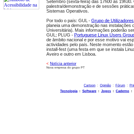
Setembro (sexta-feira) das 17h00 às 19h30.
palestra/demonstração e de sessões práticas
Sistemas Operativos.
Por todo o país: GUL -
Grupo de Utilizadores
planeia uma demonstração nas instalações 
Universitária). Mais informações poderão ser
GUL; PLUG -
Portuguese Linux Users Grou
de âmbito nacional e por esse motivo vai es
actividades pelo país. Neste momento estã
install-fest (uma festa em que se instala Li
Aveiro e outro em Lisboa.
<
Notícia anterior
Nova empresa do grupo PT
Cartoon
:
Opinião
:
Fórum
:
Pri
Tecnologia
:
Software
:
Jogos
:
Caderno
: