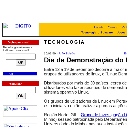
Livraria
:
Cartoon
:
Opi
Tecnologia
:
Software
:
Jogos
T E C N O L O G I A
Digito por email
. . . . . . . . . . . . . . . . . . . . . . . . . . . . . . . . . . . . . . . . . . . . . . . . .
Receba gratuitamente
indique o seu email
16/09/99 -
João Beltrão
En
Dia de Demonstração do 
Entre 12 a 19 de Setembro decorre a maior i
grupos de utilizadores de linux, o ''Linux Dem
Pub
Distribuídos por mais de 30 países, cerca d
Pesquisar
utilizadores vão fazer sessões de demonstra
sistema operativo Linux.
Os grupos de utilizadores de Linux em Portu
esta iniciativa e irão realizar algumas acçõ
Região Norte: GIL -
Grupo de Investigação L
Minho) sessão patrocinada pelo Departament
Universidade do Minho, nas suas instalações