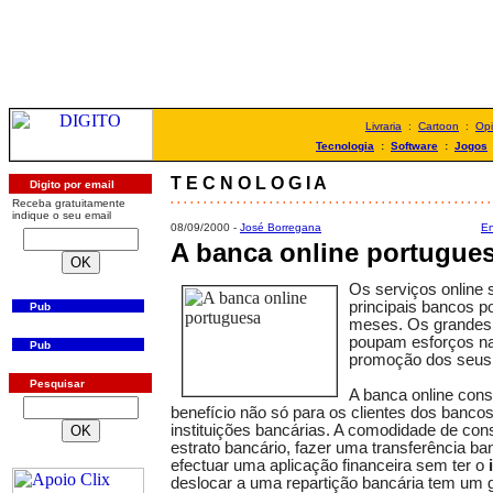
Livraria
:
Cartoon
:
Opi
Tecnologia
:
Software
:
Jogos
T E C N O L O G I A
Digito por email
. . . . . . . . . . . . . . . . . . . . . . . . . . . . . . . . . . . . . . . . . . . . . . . . .
Receba gratuitamente
indique o seu email
08/09/2000 -
José Borregana
En
A banca online portugue
Os serviços online 
principais bancos p
Pub
meses. Os grandes 
poupam esforços n
Pub
promoção dos seus '
Pesquisar
A banca online cons
benefício não só para os clientes dos banco
instituições bancárias. A comodidade de con
estrato bancário, fazer uma transferência b
efectuar uma aplicação financeira sem ter o
deslocar a uma repartição bancária tem um 