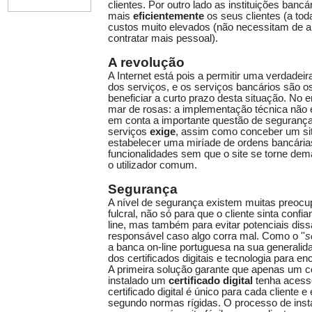
clientes. Por outro lado as instituições banc
mais
eficientemente
os seus clientes (a tod
custos muito elevados (não necessitam de ab
contratar mais pessoal).
A revolução
A Internet está pois a permitir uma verdade
dos serviços, e os serviços bancários são 
beneficiar a curto prazo desta situação. No
mar de rosas: a implementação técnica não é
em conta a importante questão de segurança 
serviços
exige
, assim como conceber um sit
estabelecer uma miríade de ordens bancárias
funcionalidades sem que o site se torne de
o utilizador comum.
Segurança
A nível de segurança existem muitas preocu
fulcral, não só para que o cliente sinta conf
line, mas também para evitar potenciais dis
responsável caso algo corra mal. Como o ''
s
a banca on-line portuguesa na sua generalid
dos certificados digitais e tecnologia para e
A primeira solução garante que apenas um 
instalado um
certificado digital
tenha acess
certificado digital é único para cada cliente 
segundo normas rígidas. O processo de insta