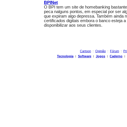
BPINet
O BPI tem um site de homebanking bastante
peca nalguns pontos, em especial por ser al
que expiram algo depressa. Também ainda n
certificados digitais embora o banco esteja a
disponibilizar aos seus clientes.
Cartoon
:
Opinião
:
Fórum
:
Pr
Tecnologia
:
Software
:
Jogos
:
Caderno
: