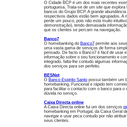
O Cidade BCP é um dos mais recentes exem
portuguesa. Trata-se de um site que explor
bancos do Grupo BCP. A grande abundância 
respectivos dados estão bem agrupados. A ní
perde um pouco, pois não está muito intuitivo
demonstração), tendo demasiada informação
que os clientes se percam na navegação.
Banco7
O homebanking do
Banco7
permite aos seus 
uma vasta gama de serviços de forma simpl
pensado. De facto o Banco7 é fácil de usar 
informação sobre o seu funcionamento e corr
integrado. falta-lhe contudo algumas inform
dos serviços para ser perfeito.
BESNet
O
Banco Espirito Santo
possui também um b
homebanking. Funcional e rápido tem correio 
para facilitar o contacto com o banco para o 
dúvida no serviço.
Caixa Directa online
A Caixa Directa online fui um dos serviços
p
homebanking em Portugal, da Caixa Geral de
navegar e usar peca contudo por não atribuir 
seus clientes.