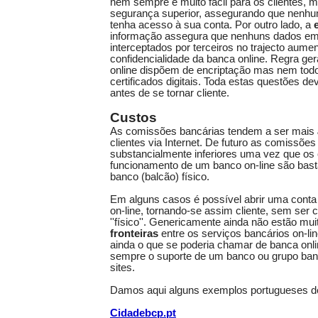
nem sempre é muito fácil para os clientes, 
segurança superior, assegurando que nenhum '
tenha acesso à sua conta. Por outro lado, a
informação assegura que nenhuns dados em
interceptados por terceiros no trajecto aume
confidencialidade da banca online. Regra ge
online dispõem de encriptação mas nem todo
certificados digitais. Toda estas questões 
antes de se tornar cliente.
Custos
As comissões bancárias tendem a ser mais
clientes via Internet. De futuro as comissõe
substancialmente inferiores uma vez que os
funcionamento de um banco on-line são basta
banco (balcão) físico.
Em alguns casos é possível abrir uma conta
on-line, tornando-se assim cliente, sem ser c
''físico''. Genericamente ainda não estão mu
fronteiras
entre os serviços bancários on-line
ainda o que se poderia chamar de banca onlin
sempre o suporte de um banco ou grupo ban
sites.
Damos aqui alguns exemplos portugueses d
Cidadebcp.pt