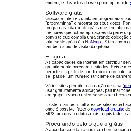
endereços favoritos da web pode optar pelo
Software grátis
Graças à Internet, qualquer programador po
''programinha'' e mostrar os seus dotes. Por
programas totalmente grátis que, em alguns
melhores que outras aplicações do género
bom site que compila uma grande colecção
totalmente grátis é a
NoNags
. Sites como o
também sites de visita obrigatória.
E agora ...
As capacidades da Internet em distribuir ser
gratuitamente parecem ilimitadas. Existe 
permite o registo de um domínio .com inteir
se ''passe'' um número suficiente de banners.
Vários sites permitem a criação de uma
área
usar gratuitamente aplicações, partilhar fich
em grupo, usando unicamente o seu browser
Existem também milhares de sites espalhados
onde é possível fazer o
download gratuito
de 
MP3, um dos produtos mais requisitados na I
Procurando pelo o que é grátis
A abundancia é tanta que será bom seguir o