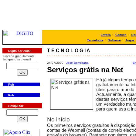
Livraria
:
Cartoon
:
Opi
Tecnologia
:
Software
:
Jogos
T E C N O L O G I A
Digito por email
. . . . . . . . . . . . . . . . . . . . . . . . . . . . . . . . . . . . . . . . . . . . . . . . .
Receba gratuitamente
indique o seu email
24/07/2000 -
José Borregana
En
Serviços grátis na Net
Há já algum tempo 
gratuitamente na Int
Pub
úteis para o mundo 
Actualmente, a quan
Pub
destes serviços tê
um verdadeiro mund
Pesquisar
para quem usa a Int
No início
Os primeiros serviços gratuitos à disposiçã
contas de Webmail (contas de correio elect
através do browser). Bastante populares, es