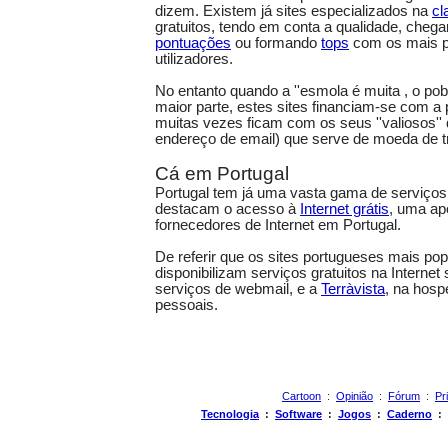
dizem. Existem já sites especializados na
cl
gratuitos, tendo em conta a qualidade, che
pontuações
ou formando
tops
com os mais p
utilizadores.
No entanto quando a ''esmola é muita , o pob
maior parte, estes sites financiam-se com a 
muitas vezes ficam com os seus ''valiosos'' 
endereço de email) que serve de moeda de t
Cá em Portugal
Portugal tem já uma vasta gama de serviços 
destacam o acesso à
Internet grátis
, uma ap
fornecedores de Internet em Portugal.
De referir que os sites portugueses mais po
disponibilizam serviços gratuitos na Internet
serviços de webmail, e a
Terràvista
, na hos
pessoais.
Cartoon
:
Opinião
:
Fórum
:
Pr
Tecnologia
:
Software
:
Jogos
:
Caderno
: