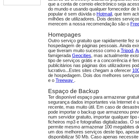
que a conta de correio electrónico seja aces
do mundo e usando qualquer fornecedor de I
popular é sem dúvida o
Hotmail
, que tem ac
milhões de utilizadores. Dois destes serviço
merecem a nossa recomendação são o
Fre
Homepages
Outro serviço gratuito que rapidamente fez s
hospedagem de páginas pessoais. Ainda exi
que tiveram muito sucesso como a
Tripod
,
A
famigerada
Geocities
, mas actualmente exis
tipo de serviços grátis e a concorrência é fer
publicitários nas páginas dos utilizadores p
lucrativo...Estes sites chegam a oferecer
10
de hospedagem. Dois dos melhores serviços
e o
Treeway
.
Espaço de Backup
Ter disponível espaço para armazenar gratu
segurança dados importantes via Internet é
recente, mas muito útil. Em caso de desastr
pode importar o backup que armazenou previ
num servidor gratuito, importar qualquer tipo 
ficheiros mp3 e fotografias digitalizadas. O 
permite mesmo armazenar 100 megabites de
um dos melhores serviços deste tipo, apesar 
disponibilizar 50 Mb. Caso apenas necessite