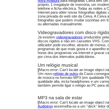
nova moldura
para fotografias Ceiva tem um
próprio, 1 megabyte de memória, um modem 
telefone e ficha eléctrica. Todas as noites a 
Internet para obter novas fotografias digitai
zona privada do web site da Ceiva. A Ceiva
fotografias que podem mudar sozinhas em for
ou alternadas manualmente.
Videogravadores com disco rígid
Já existem
videogravadores
produzidos pel
discos rígidos e não em cassetes VHS. Com
utilizador pode escolher, através de menus,
programas de que mais gosta e o aparelho e
horas dos programas via Internet e gravar c
por cima dos intervalos publicitários.
Um relógio musical
[
Macro error: Can't locate an image object
Um novo
relógio de pulso
da Casio consegue
de música no formato MP3 (em qualidade F
qualidade alta, inclui headphones e um carre
também permite ligar o relógio ao PC para ob
MP3 na sala de estar
[
Macro error: Can't locate an image object
Audiotron
assemelha-se a um ''deck'' leitor 