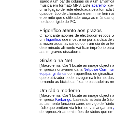
ligado a um par de colunas ou a um amplifica
música em formato MP3. Este
aparelho
liga
uma ligação de rede efectuada pela tomada t
qualquer tipo de chamada e sem interferir n
e permite que o utilizador ouça as músicas
no disco rígido do PC.
Frigorífico atento aos prazos
O fabricante japonês de electrodomésticos S
um
frigorífico
que mostra na porta a data de 
armazenados, avisando com um dia de ante
determinado alimento vai ficar impróprio pa
assim graves dissabores...
Ginásio na Net
[
Macro error: Can't locate an image object
empresa norte-americana
Netpulse Commun
equipar ginásios
com aparelhos de ginástica 
que o utilizador pode navegar na Internet dur
tornando as bicicletas fixas e passadeiras m
Um rádio moderno
[
Macro error: Can't locate an image object
empresa
Kerbango
, baseada na baía de São
actualmente funciona como serviço de ''sinto
rádio que emitem via Internet, vai lançar um
de reproduzir as emissões de rádios que emi