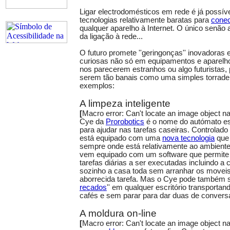
Ligar electrodomésticos em rede é já possí
tecnologias relativamente baratas para
conec
qualquer aparelho à Internet. O único senão 
da ligação à rede...
O futuro promete ''geringonças'' inovadoras 
curiosas não só em equipamentos e aparelho
nos parecerem estranhos ou algo futuristas, 
serem tão banais como uma simples torradeir
exemplos:
A limpeza inteligente
[
Macro error: Can't locate an image object
Cye da
Prorobotics
é o nome do autómato e
para ajudar nas tarefas caseiras. Controlado
está equipado com uma
nova tecnologia
que 
sempre onde está relativamente ao ambiente
vem equipado com um software que permite ao
tarefas diárias a ser executadas incluindo a
sozinho a casa toda sem arranhar os movei
aborrecida tarefa. Mas o Cye pode também sub
recados
'' em qualquer escritório transporta
cafés e sem parar para dar duas de convers
A moldura on-line
[
Macro error: Can't locate an image object