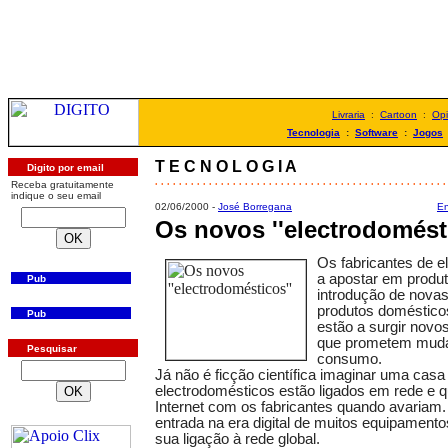
Livraria
:
Cartoon
:
Opi
Tecnologia
:
Software
:
Jogos
T E C N O L O G I A
Digito por email
. . . . . . . . . . . . . . . . . . . . . . . . . . . . . . . . . . . . . . . . . . . . . . . . .
Receba gratuitamente
indique o seu email
02/06/2000 -
José Borregana
En
Os novos ''electrodomést
Os fabricantes de e
a apostar em produ
Pub
introdução de nova
produtos doméstic
Pub
estão a surgir novo
que prometem muda
Pesquisar
consumo.
Já não é ficção científica imaginar uma cas
electrodomésticos estão ligados em rede e
Internet com os fabricantes quando avariam
entrada na era digital de muitos equipamento
sua ligação à rede global.