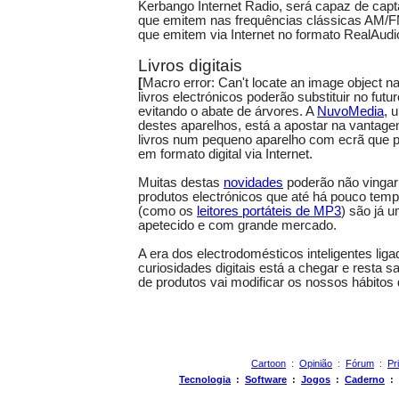
Kerbango Internet Radio, será capaz de capt
que emitem nas frequências clássicas AM/F
que emitem via Internet no formato RealAudi
Livros digitais
[
Macro error: Can't locate an image object
livros electrónicos poderão substituir no futur
evitando o abate de árvores. A
NuvoMedia
, 
destes aparelhos, está a apostar na vantage
livros num pequeno aparelho com ecrã qu
em formato digital via Internet.
Muitas destas
novidades
poderão não vingar
produtos electrónicos que até há pouco tem
(como os
leitores portáteis de MP3
) são já 
apetecido e com grande mercado.
A era dos electrodomésticos inteligentes liga
curiosidades digitais está a chegar e resta 
de produtos vai modificar os nossos hábito
Cartoon
:
Opinião
:
Fórum
:
Pr
Tecnologia
:
Software
:
Jogos
:
Caderno
: