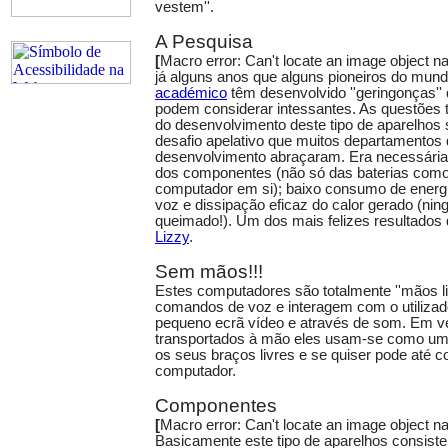
vestem''.
A Pesquisa
[
Macro error: Can't locate an image object
já alguns anos que alguns pioneiros do mun
académico
têm desenvolvido ''geringonças''
podem considerar intessantes. As questões 
do desenvolvimento deste tipo de aparelho
desafio apelativo que muitos departamentos
desenvolvimento abraçaram. Era necessária
dos componentes (não só das baterias como
computador em si); baixo consumo de energ
voz e dissipação eficaz do calor gerado (nin
queimado!). Um dos mais felizes resultados
Lizzy
.
Sem mãos!!!
Estes computadores são totalmente ''mãos l
comandos de voz e interagem com o utilizad
pequeno ecrã vídeo e através de som. Em v
transportados à mão eles usam-se como um c
os seus braços livres e se quiser pode até c
computador.
Componentes
[
Macro error: Can't locate an image object
Basicamente este tipo de aparelhos consis