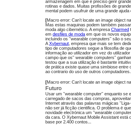
armazenagem em que é preciso gerir grande
rotinas e dados. Muitas profissões de grande 
mental podem usufruir de uma grande ajuda 
[
Macro error: Can't locate an image object
Mas estas maquinas podem também passar 
moda algo cibernético. A empresa
Charmed
em
desfiles de moda
em que os novos equip
incluindo os ''wearable computers'' são o seu
A
Xybernaut
, empresa que mais se tem dedic
tipo de computadores segue a filosofia de que
informação ao utilizador em vez do utilizado
campo que os'' wearable computers'' ganham
testou que a sua utilização é bastante intui
de prática existe quase uma simbiose entr
ao contrario do uso de outros computadores.
[
Macro error: Can't locate an image object
Futuro
Usar um ''wearable computer'' enquanto se e
carregado de sacos das compras, aproveitand
Internet através das palavras mágicas ''Liga-t
não ser já ficção cientifica. O problema é q
novidade electrónica um ''wearable computer
da cara. O Xybernaut Mobile Assistant está 
base por 2.400 contos...