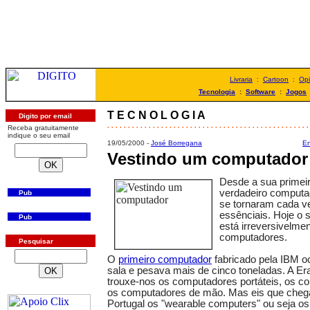
Livraria
:
Cartoon
:
Opi
Tecnologia
:
Software
:
Jogos
T E C N O L O G I A
Digito por email
. . . . . . . . . . . . . . . . . . . . . . . . . . . . . . . . . . . . . . . . . . . . . . . . .
Receba gratuitamente
indique o seu email
19/05/2000 -
José Borregana
En
Vestindo um computador
Desde a sua primei
verdadeiro computa
Pub
se tornaram cada v
essênciais. Hoje o
Pub
está irreversivelme
computadores.
Pesquisar
O
primeiro computador
fabricado pela IBM 
sala e pesava mais de cinco toneladas. A Er
trouxe-nos os computadores portáteis, os c
os computadores de mão. Mas eis que cheg
Portugal os "wearable computers" ou seja o