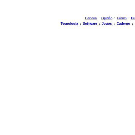
Cartoon
:
Opinião
:
Fórum
:
Pr
Tecnologia
:
Software
:
Jogos
:
Caderno
: