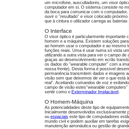
um microfone, auscultadores, um visor óptic
computador em si. O sistema consiste no mi
da boca para comunicar com o computador, 
ouvir o ''resultado'' e visor colocado próxim
que à cintura o utilizador carrega as bateria
O Interface
O visor óptico é particularmente importante 
homem e a máquina. Existem soluções para 
ao homem usar o computador e ao mesmo 
funções reais. Uma é usar numa só vista u
utilizando a outra vista para ver o campo de 
graças ao desenvolvimento em ecrãs transl
os dados do ''wearable computer'' com a im
nossa frente). Desta forma é possível desen
permanência transmitem dados e imagens 
visão sem que deixemos de ver o que está à
real''. Aceitando comandos de voz e exibind
campo de visão estes''wearable computers''
sentir como o
Exterminador Implacável
.
O Homem-Máquina
As potencialidades deste tipo de equipamen
Inicialmente desenvolvidos exclusivamente 
ou
espaciais
este tipo de computadores estã
mundo civil e podem auxiliar em tarefas exi
manutenção aeronáutica ou gestão de grand