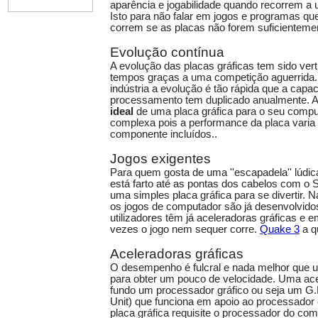
aparência e jogabilidade quando recorrem a 
Isto para não falar em jogos e programas q
correm se as placas não forem suficientemente
Evolução contínua
A evolução das placas gráficas tem sido vert
tempos graças a uma competição aguerrida.
indústria a evolução é tão rápida que a capa
processamento tem duplicado anualmente. 
ideal
de uma placa gráfica para o seu compu
complexa pois a performance da placa varia
componente incluídos..
Jogos exigentes
Para quem gosta de uma ''escapadela'' lúdic
está farto até as pontas dos cabelos com o So
uma simples placa gráfica para se divertir. 
os jogos de computador são já desenvolvido
utilizadores têm já aceleradoras gráficas e em
vezes o jogo nem sequer corre.
Quake 3
a qu
Aceleradoras gráficas
O desempenho é fulcral e nada melhor que u
para obter um pouco de velocidade. Uma ace
fundo um processador gráfico ou seja um G.
Unit) que funciona em apoio ao processador c
placa gráfica requisite o processador do co