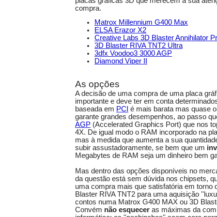
placas gráficas 3D que merecem a sua aten
compra.
Matrox Millennium G400 Max
ELSA Erazor X2
Creative Labs 3D Blaster Annihilator P
3D Blaster RIVA TNT2 Ultra
3dfx Voodoo3 3000 AGP
Diamond Viper II
As opções
A decisão de uma compra de uma placa gráf
importante e deve ter em conta determinado
baseada em
PCI
é mais barata mas quase ob
garante grandes desempenhos, ao passo qu
AGP
(Accelerated Graphics Port) que nos t
4X. De igual modo o RAM incorporado na pla
mas à medida que aumenta a sua quantidad
subir assustadoramente, se bem que um
in
Megabytes de RAM seja um dinheiro bem ga
Mas dentro das opções disponíveis no merc
da questão está sem dúvida nos chipsets, q
uma compra mais que satisfatória em torno
Blaster RIVA TNT2 para uma aquisição ''luxur
contos numa Matrox G400 MAX ou 3D Blas
Convém
não esquecer
as máximas da comp