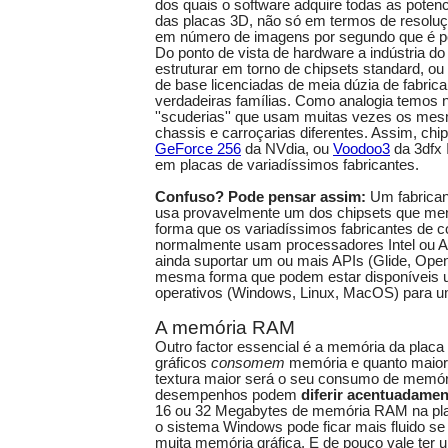
dos quais o software adquire todas as potenc
das placas 3D, não só em termos de resolu
em número de imagens por segundo que é po
Do ponto de vista de hardware a indústria d
estruturar em torno de chipsets standard, ou
de base licenciadas de meia dúzia de fabrica
verdadeiras famílias. Como analogia temos
''scuderias'' que usam muitas vezes os me
chassis e carroçarias diferentes. Assim, ch
GeForce 256
da NVdia, ou
Voodoo3
da 3dfx 
em placas de variadíssimos fabricantes.
Confuso? Pode pensar assim:
Um fabrican
usa provavelmente um dos chipsets que 
forma que os variadíssimos fabricantes de 
normalmente usam processadores Intel ou 
ainda suportar um ou mais APIs (Glide, Ope
mesma forma que podem estar disponíveis 
operativos (Windows, Linux, MacOS) para u
A memória RAM
Outro factor essencial é a memória da placa 
gráficos
consomem
memória e quanto maior f
textura maior será o seu consumo de memóri
desempenhos podem
diferir acentuadamen
16 ou 32 Megabytes de memória RAM na pla
o sistema Windows pode ficar mais fluido se 
muita memória gráfica. E de pouco vale ter 