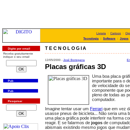
Livraria
:
Cartoon
:
Opi
Tecnologia
:
Software
:
Jogos
T E C N O L O G I A
Digito por email
. . . . . . . . . . . . . . . . . . . . . . . . . . . . . . . . . . . . . . . . . . . . . . . . .
Receba gratuitamente
indique o seu email
12/05/2000 -
José Borregana
En
Placas gráficas 3D
Uma boa placa gráf
importante para o
Pub
de velocidade do s
componente que pode
Pub
pleno de todas as p
computador.
Pesquisar
Imagine tentar usar um
Ferrari
que em vez d
usasse pneus de bicicleta... Não seria uma b
uma placa gráfica pode interferir na forma 
reagir. E se falarmos de
jogos
de computador
abismais existindo mesmo jogos que mudam