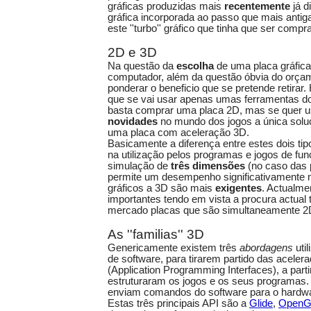
gráficas produzidas mais
recentemente
já d
gráfica incorporada ao passo que mais ant
este ''turbo'' gráfico que tinha que ser compr
2D e 3D
Na questão da
escolha
de uma placa gráfica
computador, além da questão óbvia do orça
ponderar o beneficio que se pretende retirar.
que se vai usar apenas umas ferramentas do
basta comprar uma placa 2D, mas se quer 
novidades
no mundo dos jogos a única sol
uma placa com aceleração 3D.
Basicamente a diferença entre estes dois ti
na utilização pelos programas e jogos de fu
simulação de
três dimensões
(no caso das 
permite um desempenho significativamente m
gráficos a 3D são mais
exigentes
. Actualme
importantes tendo em vista a procura actual
mercado placas que são simultaneamente 2
As ''familias'' 3D
Genericamente existem três
abordagens
uti
de software, para tirarem partido das aceler
(Application Programming Interfaces), a part
estruturaram os jogos e os seus programas.
enviam comandos do software para o hardw
Estas três principais API são a
Glide
,
OpenG