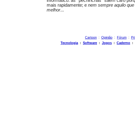
informático: as ''pechinchas'' saem caro po
mais rapidamente; e
nem sempre aquilo que 
melhor
...
Cartoon
:
Opinião
:
Fórum
:
Pr
Tecnologia
:
Software
:
Jogos
:
Caderno
: