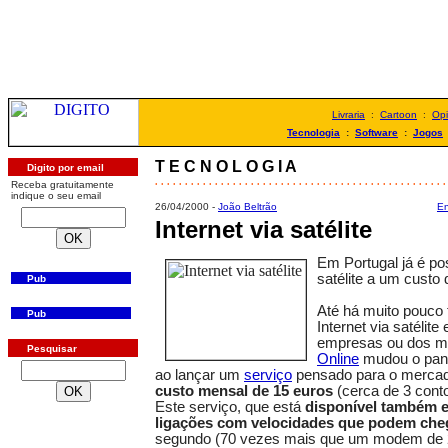
Livraria
:
Cartoon
:
Opi
Tecnologia
:
Software
:
Jogos
T E C N O L O G I A
Digito por email
. . . . . . . . . . . . . . . . . . . . . . . . . . . . . . . . . . . . . . . . . . . . . . . . .
Receba gratuitamente
indique o seu email
26/04/2000 -
João Beltrão
En
Internet via satélite
Em Portugal já é pos
satélite a um custo
Pub
Até há muito pouco 
Pub
Internet via satélit
empresas ou dos mu
Pesquisar
Online
mudou o pan
ao lançar um
serviço
pensado para o mercad
custo mensal de 15 euros
(cerca de 3 conto
Este serviço, que está
disponível também e
ligações com velocidades que podem che
segundo (70 vezes mais que um modem de 2