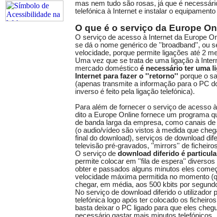
mas nem tudo são rosas, já que é necessári
telefónica à Internet e instalar o equipamento
O que é o serviço da Europe On
O serviço de acesso à Internet da Europe On
se dá o nome genérico de ''broadband'', ou se
velocidade, porque permite ligações até 2 m
Uma vez que se trata de uma ligação à Interne
mercado doméstico
é necessário ter uma li
Internet para fazer o ''retorno''
porque o sat
(apenas transmite a informação para o PC do
inverso é feito pela ligação telefónica).
Para além de fornecer o serviço de acesso à
dito a Europe Online fornece um programa q
de banda larga da empresa, como canais de 
(o audio/vídeo são vistos à medida que che
final do download), serviços de download dif
televisão pré-gravados, ''mirrors'' de ficheiros
O serviço de
download diferido é particula
permite colocar em ''fila de espera'' diverso
obter e passados alguns minutos eles come
velocidade máxima permitida no momento (
chegar, em média, aos 500 kbits por segundo
No serviço de download diferido o utilizador p
telefónica logo após ter colocado os ficheiros
basta deixar o PC ligado para que eles che
necessário gastar mais minutos telefónicos.