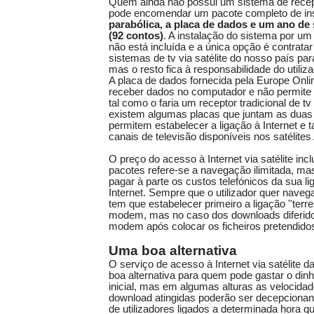
Quem ainda não possui um sistema de recepç
pode encomendar um pacote completo de inst
parabólica, a placa de dados e um ano de 
(92 contos)
. A instalação do sistema por um
não está incluída e a única opção é contratar
sistemas de tv via satélite do nosso país para
mas o resto fica à responsabilidade do utiliza
A placa de dados fornecida pela Europe Onl
receber dados no computador e não permite 
tal como o faria um receptor tradicional de tv 
existem algumas placas que juntam as duas 
permitem estabelecer a ligação à Internet e 
canais de televisão disponíveis nos satélites 
O preço do acesso à Internet via satélite inc
pacotes refere-se a navegação ilimitada, mas 
pagar à parte os custos telefónicos da sua li
Internet. Sempre que o utilizador quer navegar
tem que estabelecer primeiro a ligação ''terr
modem, mas no caso dos downloads diferido
modem após colocar os ficheiros pretendidos
Uma boa alternativa
O serviço de acesso à Internet via satélite 
boa alternativa para quem pode gastar o din
inicial, mas em algumas alturas as velocid
download atingidas poderão ser decepcionan
de utilizadores ligados a determinada hora 