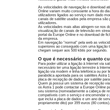
As velocidades de navegação e download at
Online variam muito consoante a hora do di
utilizadores ligados ao serviço num dado m
canais de satélite usados pela empresa são p
utilizadores.
As velocidades mais altas atingem-se nos do
visualização de canais de televisão em stre
portal da Europe Online e no download de fic
da empresa.
Em navegação ''normal'' pela web as velocid
superiores ao conseguido com uma ligação t
chegam sequer aos 500 kbtis por segundo.
O que é necessário e quanto cu
Para poder utilizar a ligação à Internet via sa
necessário ter uma ligação terrestre à Inter
ligação via modem e linha telefónica ou por 
parabólica apontada para os satélites Astra 
placa de recepção de dados por satélite par
Quem já possui um sistema de recepção via 
os Astra 1 pode contactar a Europe Online pa
seu sistema (nomeadamente a cabeça de re
compatíveis com o serviço e encomendar o
que inclui a placa de dados e um ano de serv
propriamente dito) por 399 euros (80 contos)