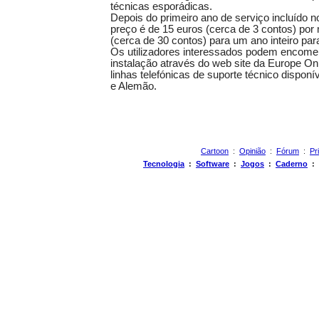
técnicas esporádicas.
Depois do primeiro ano de serviço incluído n
preço é de 15 euros (cerca de 3 contos) por
(cerca de 30 contos) para um ano inteiro par
Os utilizadores interessados podem encome
instalação através do web site da Europe Onli
linhas telefónicas de suporte técnico dispon
e Alemão.
Cartoon
:
Opinião
:
Fórum
:
Pr
Tecnologia
:
Software
:
Jogos
:
Caderno
: