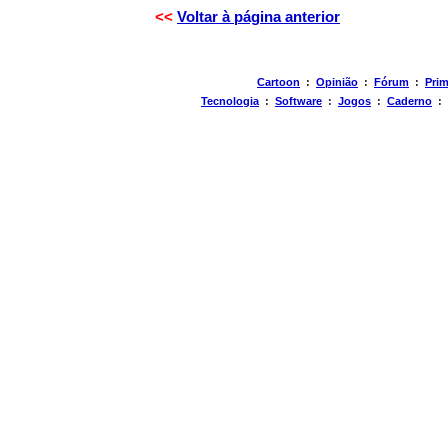
<<
Voltar à página anterior
Cartoon
:
Opinião
:
Fórum
:
Prim
Tecnologia
:
Software
:
Jogos
:
Caderno
: