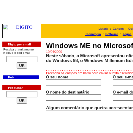
Livraria
:
Cartoon
:
Opi
Tecnologia
:
Software
:
Jogos
Windows ME no Microsof
Digito por email
Receba gratuitamente
10/04/2000
indique o seu email
Neste sábado, a Microsoft apresentou ofi
do Windows 98, o Windows Millenium Edit
. . . . . . . . . . . . . . . . . . . . . . . . . . . . . . . . . . . . . . . . . . . . . . . . .
Preencha os campos em baixo para enviar o texto escolhido 
O seu nome
O seu e-ma
Pub
Pesquisar
O nome do destinatário
O e-mail d
Algum comentário que queira acrescentar